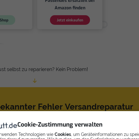
Passendes Ersatzteil bei
Amazon finden
Shop
Jetzt einkaufen
ust selbst zu reparieren? Kein Problem!
kannter Fehler Versandreparatur
AX G30LD von einem Profi reparieren!
Cookie-Zustimmung verwalten
rwenden Technologien wie
Cookies
, um Geräteinformationen zu spei