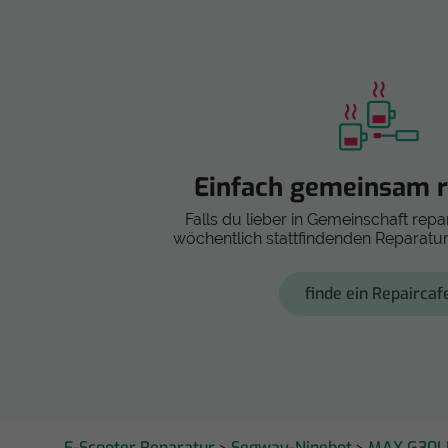
Einfach gemeinsam r
Falls du lieber in Gemeinschaft repar
wöchentlich stattfindenden Reparatur
finde ein Repaircaf
E-Scooter Reparatur
Segway-Ninebot
MAX G30
>
>