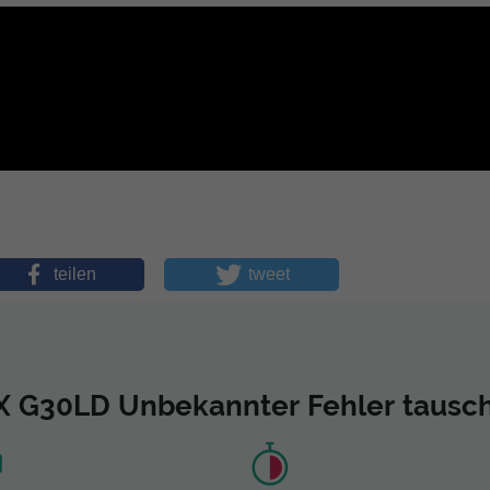
teilen
tweet
X G30LD Unbekannter Fehler tausc