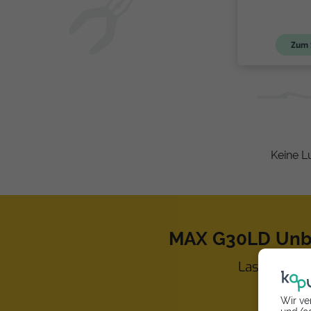
Zum 
Keine L
MAX G30LD Unbe
Lass dein M
Wir ve