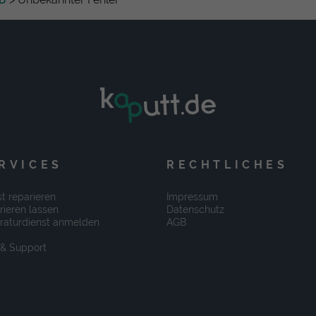
RVICES
RECHTLICHES
t reparieren
Impressum
rieren lassen
Datenschutz
raturdienst anmelden
AGB
 & Support