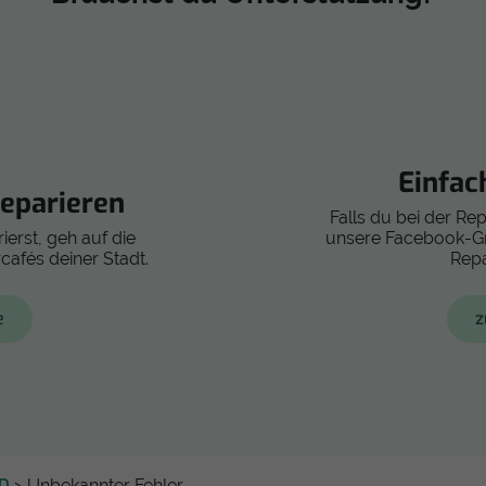
Einfac
eparieren
Falls du bei der Re
ierst, geh auf die
unsere Facebook-Gru
cafés deiner Stadt.
Repa
e
z
LD
> Unbekannter Fehler