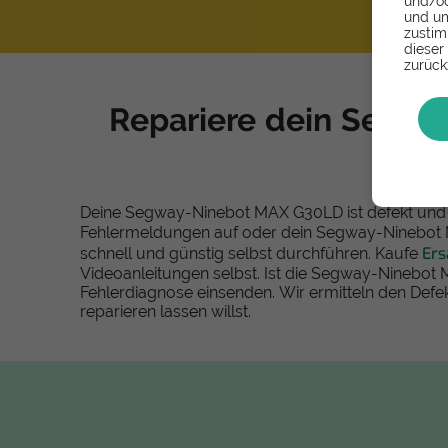
und/od
und um
zustim
dieser
zurück
Repariere dein Segwa
Deine Segway-Ninebot MAX G30LD ist defekt und 
Fehlermeldungen auf oder dein Segway-Ninebot M
Ers
schnell und günstig selbst durchführen. Kaufe
Videoanleitungen selbst. Ist die Segway-Ninebot
Fehlerdiagnose einsenden. Wir ermitteln den Def
reparieren lassen willst.