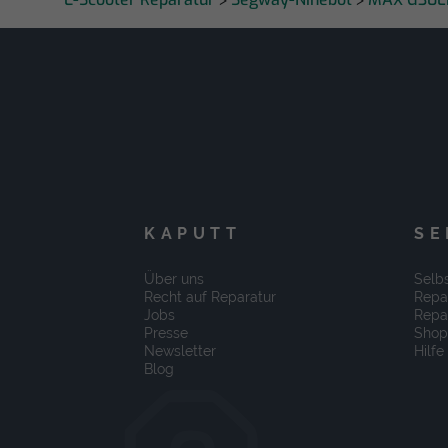
KAPUTT
SE
Über uns
Selbs
Recht auf Reparatur
Repa
Jobs
Repa
Presse
Shop
Newsletter
Hilfe
Blog