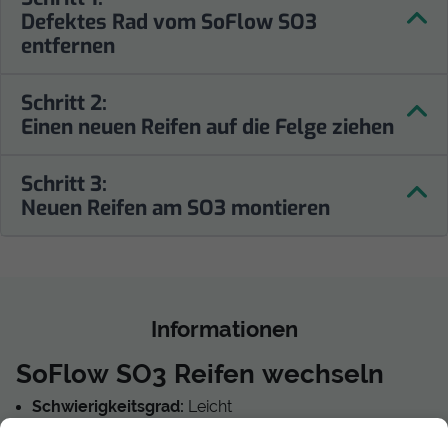
Defektes Rad vom SoFlow SO3
entfernen
Schritt 2:
Einen neuen Reifen auf die Felge ziehen
Schritt 3:
Neuen Reifen am SO3 montieren
Informationen
SoFlow SO3 Reifen wechseln
Schwierigkeitsgrad:
Leicht
Benötigte Zeit:
30 - 60 Min
Reparaturkosten:
ab 29,90 €