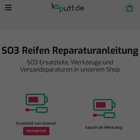
SO3 Reifen Reparaturanleitung
SO3 Ersatzteile, Werkzeuge und
Selbst reparieren
Versandeparaturen in unserem Shop
Reparieren lassen
Shop
Ersatzteil von Amazon
kaputt.de Werkzeug
Partnerlink