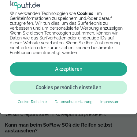
Der SoFlow SO3 ist ein beliebter Elektroroller, der für
Wir verwenden Technologien wie
Cookies
, um
seine Leistung und sein geringes Gewicht bekannt ist.
Geräteinformationen zu speichern und/oder darauf
Wenn du deinen SoFlow SO3 regelmäßig benutzt, ist es
zuzugreifen. Wir tun dies, um das Surferlebnis zu
wichtig, die Reifen regelmäßig auf Beschädigungen zu
verbessern und um personalisierte Werbung anzuzeigen.
überprüfen und sie gegebenenfalls auszutauschen. In
Wenn Sie diesen Technologien zustimmen, können wir
Daten wie das Surfverhalten oder eindeutige IDs auf
dieser Anleitung zeigen wir dir, wie du einen Reifen am
dieser Website verarbeiten. Wenn Sie Ihre Zustimmung
SoFlow SO3 wechselst.
nicht erteilen oder zurückziehen, können bestimmte
Funktionen beeinträchtigt werden.
Häufige Fragen zum SoFlow So 3
Reifentausch
Akzeptieren
Wie viel kostet ein neue SoFlow SO3 Reifen?
Cookies persönlich einstellen
Ein einfacher SoFlow SO3 Vollgummi Reifen ohne Felge
kostet ca. 29,99 € bis 45,99 €. Möchtest du deinen
Cookie-Richtlinie
Datenschutzerklärung
Impressum
kaputten E-Scooter Reifen vor Ort reparieren lassen,
dann sehe jetzt auf kaputt.de alle Werkstätten und
Versandreparaturen inkl. Reparaturpreise ein.
Kann man beim SoFlow SO3 die Reifen selbst
austauschen?