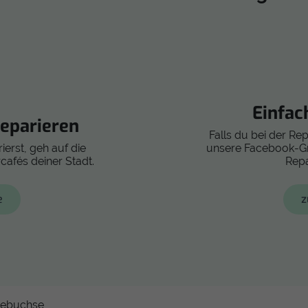
Einfac
eparieren
Falls du bei der Re
ierst, geh auf die
unsere Facebook-Gru
cafés deiner Stadt.
Repa
e
z
debuchse