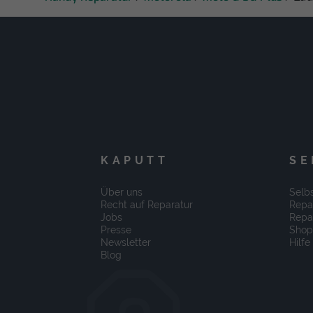
KAPUTT
SE
Über uns
Selbs
Recht auf Reparatur
Repa
Jobs
Repa
Presse
Shop
Newsletter
Hilfe
Blog