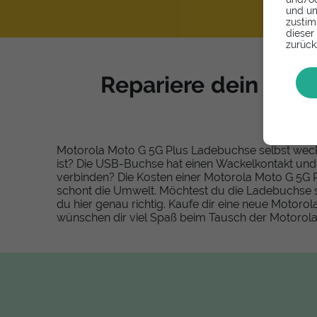
und um
zustim
dieser
zurück
Repariere dein Moto
Motorola Moto G 5G Plus Ladebuchse selbst wechse
ist? Die USB-Buchse hat einen Wackelkontakt u
verbinden? Die Kosten einer Motorola Moto G 5G 
schont die Umwelt. Möchtest du die Ladebuchse se
du hier genau richtig. Kaufe dir eine neue Motor
wünschen dir viel Spaß beim Tausch der Motorol