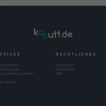
RVICES
RECHTLICHES
t reparieren
Impressum
rieren lassen
Datenschutz
raturdienst anmelden
AGB
 & Support