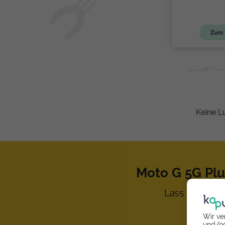
Zum 
Keine L
Moto G 5G Pl
Lass dein Mot
Wir ve
und/od