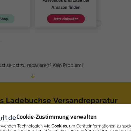
Passendes Ersatzteil bei
Amazon finden
Shop
Jetzt einkaufen
ust selbst zu reparieren? Kein Problem!
us Ladebuchse Versandreparatur
o G 5G Plus von einem Profi reparieren!
Cookie-Zustimmung verwalten
rwenden Technologien wie
Cookies
, um Geräteinformationen zu spei
er darauf zuzugreifen. Wir tun dies, um das Surferlebnis zu verbess