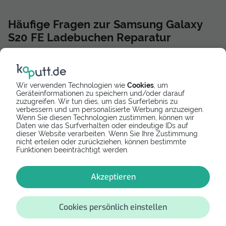
Häufige Fragen zur Samsung Galaxy
S20 FE Ladebuchen Reparatur
Was kostet die Galaxy S20 FE Ladebuchsen
Reparatur?
Eine neue Galaxy S20 FE Ladebuchse kostet ca. 15,90 €
Wir verwenden Technologien wie
Cookies
, um
bis 29,90 €. Möchtest du deine Galaxy S20 FE
Geräteinformationen zu speichern und/oder darauf
Ladebuchse vor Ort reparieren lassen, dann sehe jetzt
zuzugreifen. Wir tun dies, um das Surferlebnis zu
verbessern und um personalisierte Werbung anzuzeigen.
auf kaputt.de alle Werkstätten inkl. Reparaturpreise ein.
Wenn Sie diesen Technologien zustimmen, können wir
Daten wie das Surfverhalten oder eindeutige IDs auf
Was tun wenn mein Galaxy S20 FE nicht mehr lädt?
dieser Website verarbeiten. Wenn Sie Ihre Zustimmung
nicht erteilen oder zurückziehen, können bestimmte
Wenn dein Galaxy S20 FE nicht mehr lädt, dann
Funktionen beeinträchtigt werden.
versuche es erst neu zu starten. Sollte das nicht helfen,
dann schließe das Ladegerät an einen anderen USB-
Port an und teste so dein Ladegerät auf dessen
Akzeptieren
Funktionalität.
Bringt das auch keinen Erfolg, dann reinige deine
Cookies persönlich einstellen
Ladebuchse vorsichtig.