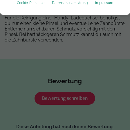
Wie reinige ich meine Samsung Galaxy S20 FE
Cookie-Richtlinie
Datenschutzerklärung
Impressum
Ladebuchse?
Für die Reinigung einer Handy Ladebuchse, benötigst
du nur einen kleine Pinsel und eventuell eine Zahnbürste.
Entferne nun sichtbaren Schmutz vorsichtig mit dem
Pinsel. Bei hartnäckigeren Schmutz kannst du auch mit
die Zahnbürste verwenden.
Bewertung
Bewertung schreiben
Diese Anleitung hat noch keine Bewertung.