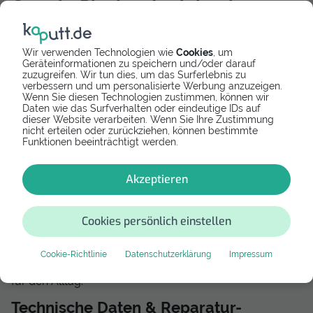
Google Pixel 10 Ladebuchse
tauschen: Schritt-für-Schritt-
Anleitung bei Ladeproblemen
Wir verwenden Technologien wie
Cookies
, um
Geräteinformationen zu speichern und/oder darauf
zuzugreifen. Wir tun dies, um das Surferlebnis zu
Dein
Google Pixel 10 lädt nicht mehr
, das Ladekabel
verbessern und um personalisierte Werbung anzuzeigen.
Wenn Sie diesen Technologien zustimmen, können wir
hält nicht richtig in der Buchse oder du musst es in
Daten wie das Surfverhalten oder eindeutige IDs auf
einem bestimmten Winkel biegen, um einen
dieser Website verarbeiten. Wenn Sie Ihre Zustimmung
Wackelkontakt zu umgehen? Ein defekter USB-C-
nicht erteilen oder zurückziehen, können bestimmte
Anschluss gehört zu den häufigsten
Funktionen beeinträchtigt werden.
Verschleißerscheinungen bei Smartphones. Durch
ständiges Ein- und Ausstecken oder feine Staubflusen
aus der Hosentasche nutzt sich die Buchse mit der Zeit
Akzeptieren
ab.
Die gute Nachricht: Du musst kein neues Handy kaufen!
Cookies persönlich einstellen
Mit unserer detaillierten DIY-Anleitung kannst du die
Google Pixel 10 Ladebuchse selbst tauschen. Das spart
bares Geld, schützt die Umwelt vor Elektroschrott und
Cookie-Richtlinie
Datenschutzerklärung
Impressum
macht dein Smartphone im Handumdrehen wieder fit
für den Alltag.
Technische Daten & Reparatur-