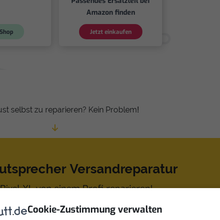
Passendes Ersatzteil bei
Amazon finden
Shop
Jetzt einkaufen
ust selbst zu reparieren? Kein Problem!
autsprecher Versandreparatur
Pixel XL von einem Profi reparieren!
Cookie-Zustimmung verwalten