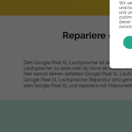
Wir ve
und/od
und um
zustim
dieser
zurück
Repariere dein 
Dein Google Pixel XL Lautsprecher ist defekt? Du 
Lautsprecher zu leise oder du hörst ein Rauschen?
Hier kannst deinen defekten Google Pixel XL Laut
Google Pixel XL Lautsprecher Reparatur sind geri
dein Google Pixel XL und repariere mit Videoanlei