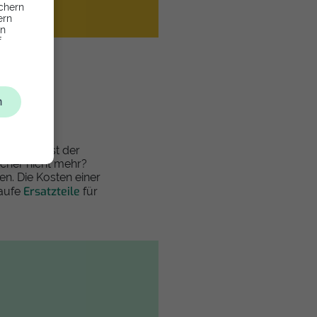
chern
ern
en
f
t
n
chlecht? Ist der
echer nicht mehr?
n. Die Kosten einer
Ersatzteile
Kaufe
für