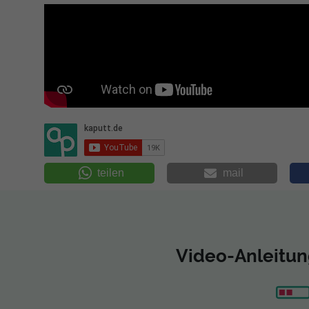
teilen
mail
Video-Anleitun