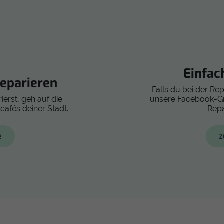
Einfac
eparieren
Falls du bei der Re
ierst, geh auf die
unsere Facebook-Gru
cafés deiner Stadt.
Repa
e
z