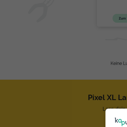
Zum 
Keine L
Pixel XL L
Lass dein 