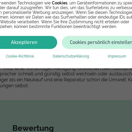
rwenden Technologien wie
Cookies
, um Geräteinformationen zu spei
er darauf zuzugreifen. Wir tun dies, um das Surferlebnis zu verbess
 personalisierte Werbung anzuzeigen. Wenn Sie diesen Technologi
men, können wir Daten wie das Surfverhalten oder eindeutige IDs au
 Website verarbeiten. Wenn Sie Ihre Zustimmung nicht erteilen oder
ziehen, können bestimmte Funktionen beeinträchtigt werden.
Google Pixel XL einfach selbs
Akzeptieren
Cookies persönlich einstelle
Cookie-Richtlinie
Datenschutzerklärung
Impressum
kannst keine Musik mehr hören und die Gesprächsqualität ist s
 Trotz einer vorsichtigen Reinigung funktioniert dein Lautspr
sprecher schnell und günstig selbst wechseln oder austausche
nger als ein Neukauf und eine Reparatur schon die Umwelt. 
tungen selbst.
Bewertung