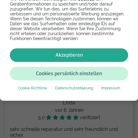
Geräteinformationen zu speichern und/oder darauf
Leider nicht zu empfehlen, sehr schlechte
zuzugreifen. Wir tun dies, um das Surferlebnis zu
Kommunikation. Mußte insgesamt 180 km fahren (3x
verbessern und um personalisierte Werbung anzuzeigen.
Werlte - Cloppenburg und zurück ).Preislich auch
Wenn Sie diesen Technologien zustimmen, können wir
eher im oberen Segment. Schade !!
Daten wie das Surfverhalten oder eindeutige IDs auf
dieser Website verarbeiten. Wenn Sie Ihre Zustimmung
nicht erteilen oder zurückziehen, können bestimmte
Funktionen beeinträchtigt werden.
Andy Günther
Akzeptieren
vor 6 Jahren
2,0
verifiziert
Cookies persönlich einstellen
Geht so
Cookie-Richtlinie
Datenschutzerklärung
Impressum
Linda
vor 6 Jahren
5,0
verifiziert
sehr schnelle reparatur und sehr freundlich und
sicher