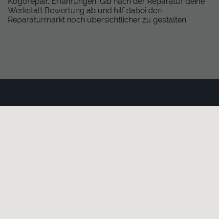
Kogorepair. Erfahrungen. Gib nach der Reparatur deine
Werkstatt Bewertung ab und hilf dabei den
Reparaturmarkt noch übersichtlicher zu gestalten.
KAPUTT
Über uns
Recht auf Reparatur