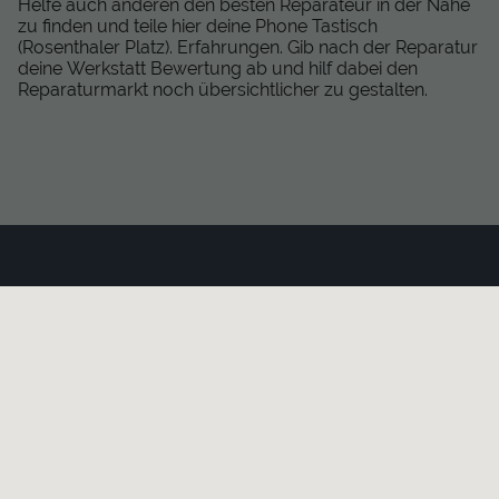
Helfe auch anderen den besten Reparateur in der Nähe
zu finden und teile hier deine Phone Tastisch
(Rosenthaler Platz). Erfahrungen. Gib nach der Reparatur
deine Werkstatt Bewertung ab und hilf dabei den
Reparaturmarkt noch übersichtlicher zu gestalten.
KAPUTT