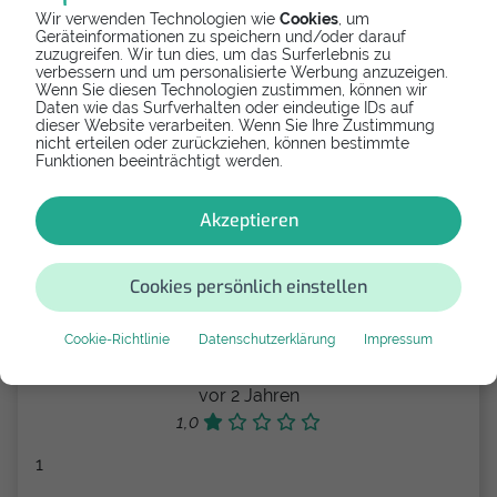
vor 4 Monaten
Wir verwenden Technologien wie
Cookies
, um
Geräteinformationen zu speichern und/oder darauf
5,0
zuzugreifen. Wir tun dies, um das Surferlebnis zu
verbessern und um personalisierte Werbung anzuzeigen.
Super Service, tolles Personal.
Wenn Sie diesen Technologien zustimmen, können wir
Daten wie das Surfverhalten oder eindeutige IDs auf
dieser Website verarbeiten. Wenn Sie Ihre Zustimmung
nicht erteilen oder zurückziehen, können bestimmte
Funktionen beeinträchtigt werden.
Lena Moser
vor 5 Monaten
Akzeptieren
5,0
Sehr nett, super Service, sehr schnell :) Danke!
Cookies persönlich einstellen
Cookie-Richtlinie
Datenschutzerklärung
Impressum
JCfUZQsq
vor 2 Jahren
1,0
1