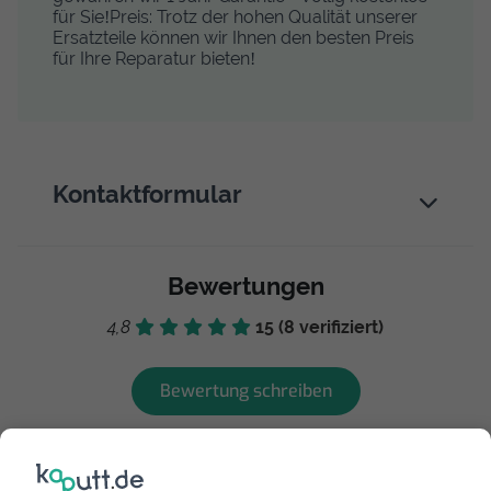
für Sie!Preis: Trotz der hohen Qualität unserer
Ersatzteile können wir Ihnen den besten Preis
für Ihre Reparatur bieten!
Kontaktformular
Bewertungen
4,8
15 (8 verifiziert)
Bewertung schreiben
Jens