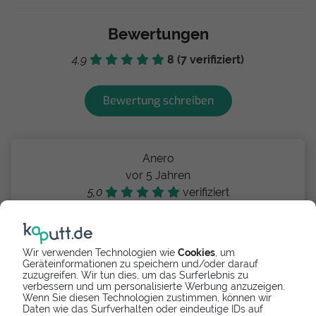
Bewertungen
4,9
8 (7 verifiziert)
Bewertung schreiben
Anero
vor 5 Jahren
5,0
verifiziert
Alles bestens. Gerne wieder.
Wir verwenden Technologien wie
Cookies
, um
Geräteinformationen zu speichern und/oder darauf
zuzugreifen. Wir tun dies, um das Surferlebnis zu
Benedicta
verbessern und um personalisierte Werbung anzuzeigen.
vor 5 Jahren
Wenn Sie diesen Technologien zustimmen, können wir
Daten wie das Surfverhalten oder eindeutige IDs auf
5,0
verifiziert