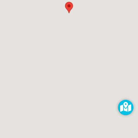
Reparieren lassen
Reparaturdienst anmelden
Shop
Hilfe & Support
RECHTLICHES
Impressum
Datenschutz
AGB
KONTAKT
impressum@kaputt.de