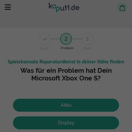
2
3
Problem
Gerät
Stadt
Spielekonsole Reparaturdienst in deiner Nähe finden
Selbst reparieren
Was für ein Problem hat Dein
Microsoft Xbox One S?
Reparieren lassen
Shop
Akku
Display