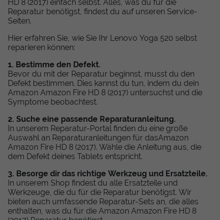
HD 8 (2017) einfach selbst. Alles, was du für die
Reparatur benötigst, findest du auf unseren Service-
Seiten.
Hier erfahren Sie, wie Sie Ihr Lenovo Yoga 520 selbst
reparieren können:
1. Bestimme den Defekt.
Bevor du mit der Reparatur beginnst, musst du den
Defekt bestimmen. Dies kannst du tun, indem du dein
Amazon Amazon Fire HD 8 (2017) untersuchst und die
Symptome beobachtest.
2. Suche eine passende Reparaturanleitung.
In unserem Reparatur-Portal finden du eine große
Auswahl an Reparaturanleitungen für dasAmazon
Amazon Fire HD 8 (2017). Wähle die Anleitung aus, die
dem Defekt deines Tablets entspricht.
3. Besorge dir das richtige Werkzeug und Ersatzteile.
In unserem Shop findest du alle Ersatzteile und
Werkzeuge, die du für die Reparatur benötigst. Wir
bieten auch umfassende Reparatur-Sets an, die alles
enthalten, was du für die Amazon Amazon Fire HD 8