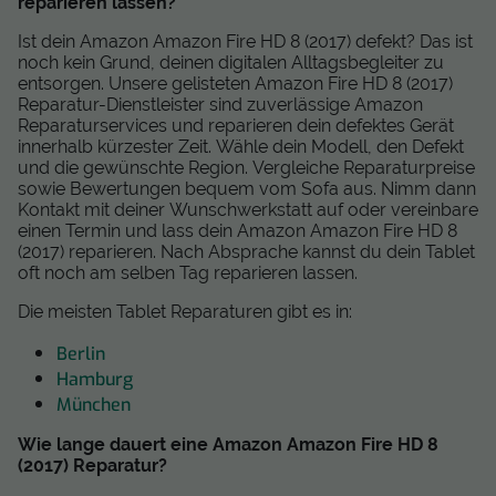
reparieren lassen?
Ist dein Amazon Amazon Fire HD 8 (2017) defekt? Das ist
noch kein Grund, deinen digitalen Alltagsbegleiter zu
entsorgen. Unsere gelisteten Amazon Fire HD 8 (2017)
Reparatur-Dienstleister sind zuverlässige Amazon
Reparaturservices und reparieren dein defektes Gerät
innerhalb kürzester Zeit. Wähle dein Modell, den Defekt
und die gewünschte Region. Vergleiche Reparaturpreise
sowie Bewertungen bequem vom Sofa aus. Nimm dann
Kontakt mit deiner Wunschwerkstatt auf oder vereinbare
einen Termin und lass dein Amazon Amazon Fire HD 8
(2017) reparieren. Nach Absprache kannst du dein Tablet
oft noch am selben Tag reparieren lassen.
Die meisten Tablet Reparaturen gibt es in:
Berlin
Hamburg
München
Wie lange dauert eine Amazon Amazon Fire HD 8
(2017) Reparatur?