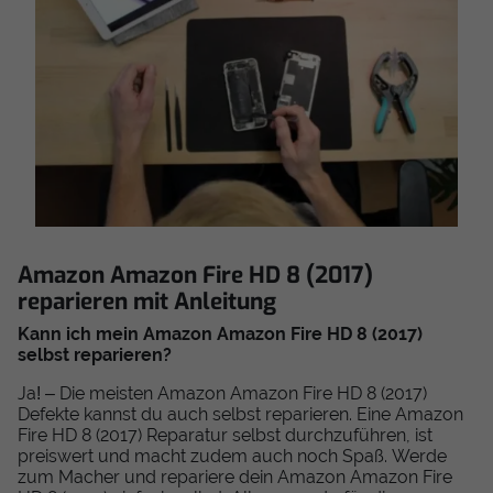
Amazon Amazon Fire HD 8 (2017)
reparieren mit Anleitung
Kann ich mein Amazon Amazon Fire HD 8 (2017)
selbst reparieren?
Ja! – Die meisten Amazon Amazon Fire HD 8 (2017)
Defekte kannst du auch selbst reparieren. Eine Amazon
Fire HD 8 (2017) Reparatur selbst durchzuführen, ist
preiswert und macht zudem auch noch Spaß. Werde
zum Macher und repariere dein Amazon Amazon Fire