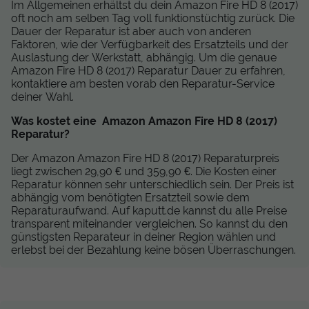
Im Allgemeinen erhältst du dein Amazon Fire HD 8 (2017)
oft noch am selben Tag voll funktionstüchtig zurück. Die
Dauer der Reparatur ist aber auch von anderen
Faktoren, wie der Verfügbarkeit des Ersatzteils und der
Auslastung der Werkstatt, abhängig. Um die genaue
Amazon Fire HD 8 (2017) Reparatur Dauer zu erfahren,
kontaktiere am besten vorab den Reparatur-Service
deiner Wahl.
Was kostet eine Amazon Amazon Fire HD 8 (2017)
Reparatur?
Der Amazon Amazon Fire HD 8 (2017) Reparaturpreis
liegt zwischen 29,90 € und 359,90 €. Die Kosten einer
Reparatur können sehr unterschiedlich sein. Der Preis ist
abhängig vom benötigten Ersatzteil sowie dem
Reparaturaufwand. Auf kaputt.de kannst du alle Preise
transparent miteinander vergleichen. So kannst du den
günstigsten Reparateur in deiner Region wählen und
erlebst bei der Bezahlung keine bösen Überraschungen.