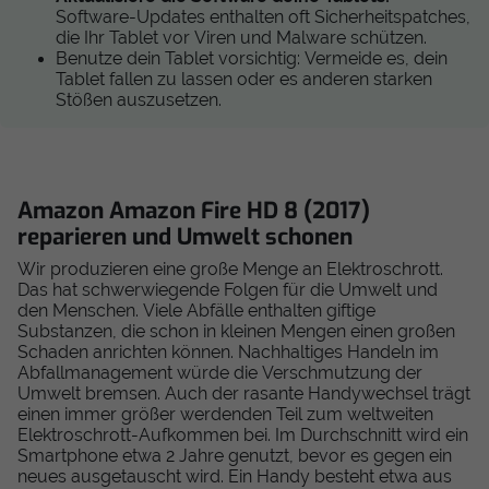
Software-Updates enthalten oft Sicherheitspatches,
die Ihr Tablet vor Viren und Malware schützen.
Benutze dein Tablet vorsichtig: Vermeide es, dein
Tablet fallen zu lassen oder es anderen starken
Stößen auszusetzen.
Amazon Amazon Fire HD 8 (2017)
reparieren und Umwelt schonen
Wir produzieren eine große Menge an Elektroschrott.
Das hat schwerwiegende Folgen für die Umwelt und
den Menschen. Viele Abfälle enthalten giftige
Substanzen, die schon in kleinen Mengen einen großen
Schaden anrichten können. Nachhaltiges Handeln im
Abfallmanagement würde die Verschmutzung der
Umwelt bremsen. Auch der rasante Handywechsel trägt
einen immer größer werdenden Teil zum weltweiten
Elektroschrott-Aufkommen bei. Im Durchschnitt wird ein
Smartphone etwa 2 Jahre genutzt, bevor es gegen ein
neues ausgetauscht wird. Ein Handy besteht etwa aus