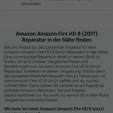
einsenden.
Amazon Amazon Fire HD 8 (2017)
Reparatur in der Nähe finden
Bei uns findest du das passende Angebot für eine
Amazon Amazon Fire HD 8 (2017) Reparatur in der Nähe.
Eine zuverlässige Reparatur direkt in deiner Stadt zu
finden, ist nicht schwer. Vergleiche Preise und
Bewertungen von Amazon Amazon Fire HD 8 (2017)
Reparatur Anbietern in deiner Umgebung. Wähle dann
die passende Werkstatt bequem von zu Hause aus. Ist
dein Amazon Fire HD 8 (2017) defekt und du suchst
schnell Hilfe? Dann stehen dir zahlreiche auf kaputt.de
gelistete Amazon Reparatur Service Partner
deutschlandweit zur Auswahl. So kannst du in aller Ruhe
vergleichen und entscheiden.
Wo kann ich mein Amazon Amazon Fire HD 8 (2017)