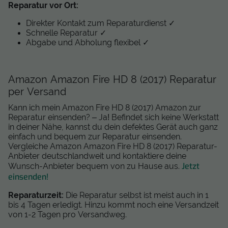
Reparatur vor Ort:
Direkter Kontakt zum Reparaturdienst ✓
Schnelle Reparatur ✓
Abgabe und Abholung flexibel ✓
Amazon Amazon Fire HD 8 (2017) Reparatur
per Versand
Kann ich mein Amazon Fire HD 8 (2017) Amazon zur
Reparatur einsenden? – Ja! Befindet sich keine Werkstatt
in deiner Nähe, kannst du dein defektes Gerät auch ganz
einfach und bequem zur Reparatur einsenden.
Vergleiche Amazon Amazon Fire HD 8 (2017) Reparatur-
Anbieter deutschlandweit und kontaktiere deine
Jetzt
Wunsch-Anbieter bequem von zu Hause aus.
einsenden!
Reparaturzeit:
Die Reparatur selbst ist meist auch in 1
bis 4 Tagen erledigt. Hinzu kommt noch eine Versandzeit
von 1-2 Tagen pro Versandweg.