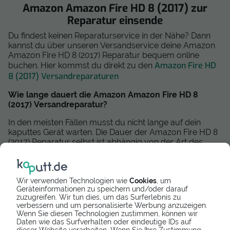
Amazon Amazon Fire HD 8 (2017) zur
Reparatur einsende
Du findest keinen Reparaturservice in der Nähe? Dann
kannst du über unseren Versandservice deine Amazon
Amazon Fire HD 8 (2017) Reparatur bequem online
Amazon Fire HD
buchen. Hier kommst du direkt zu den
8 (2017) Versandreparaturen
Wie lange dauert die Amazon Amazon Fire HD 8
(2017) Versandreparatur?
In den meisten Fällen musst du nicht lange auf dein
kaputtes Gerät warten. Die Dauer der Amazon Fire HD 8
(2017) Reparatur selbst ist abhängig von der Art des
Defektes und der Auslastung der Werkstatt, kann jedoch
in den meisten Fällen in 1-4 Werktagen durchgeführt
werden. Den aktuellen Reparaturstatus kannst du
jederzeit per Mail oder Telefon erfragen.
Wir verwenden Technologien wie
Cookies
, um
Geräteinformationen zu speichern und/oder darauf
zuzugreifen. Wir tun dies, um das Surferlebnis zu
Darauf solltest du beim Versenden achten
verbessern und um personalisierte Werbung anzuzeigen.
Wenn Sie diesen Technologien zustimmen, können wir
Damit dein Amazon Fire HD 8 (2017) beim Transport nicht
Daten wie das Surfverhalten oder eindeutige IDs auf
noch einen Schaden erleidet, solltest du es sicher
dieser Website verarbeiten. Wenn Sie Ihre Zustimmung