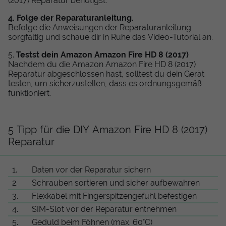
(2017) Reparatur benötigst.
4. Folge der Reparaturanleitung.
Befolge die Anweisungen der Reparaturanleitung
sorgfältig und schaue dir in Ruhe das Video-Tutorial an.
5.
Testst dein Amazon Amazon Fire HD 8 (2017)
Nachdem du die Amazon Amazon Fire HD 8 (2017)
Reparatur abgeschlossen hast, solltest du dein Gerät
testen, um sicherzustellen, dass es ordnungsgemäß
funktioniert.
5 Tipp für die DIY Amazon Fire HD 8 (2017)
Reparatur
1.
Daten vor der Reparatur sichern
2.
Schrauben sortieren und sicher aufbewahren
3.
Flexkabel mit Fingerspitzengefühl befestigen
4.
SIM-Slot vor der Reparatur entnehmen
5.
Geduld beim Föhnen (max. 60°C)