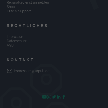
Reparaturdienst anmelden
Shop
Hilfe & Support
RECHTLICHES
Impressum
Datenschutz
AGB
KONTAKT
impressum@kaputt.de