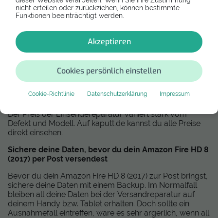
versenden. Wähle einen robusten Karton und wickel das
nicht erteilen oder zurückziehen, können bestimmte
kaputte Amazon Fire HD 8 (2017) in Luftpolsterfolie ein.
Funktionen beeinträchtigt werden.
Verpacke das Handy bzw. Tablet so, dass es sich im
Paket nicht mehr bewegen kann. Stopfe dafür alle
Akzeptieren
Lufträume mit Backpapier oder anderen Materialien aus.
Wir empfehlen, das Gerät in der Originalverpackung zu
verschicken. So sollte dein Amazon Fire HD 8 (2017)
Cookies persönlich einstellen
garantiert sicher beim Versandreparateur ankommen.
Was kostet die Amazon Amazon Fire HD 8 (2017)
Cookie-Richtlinie
Datenschutzerklärung
Impressum
Reparatur per Versand?
Der Preis der Einsendereparatur variiert stark vom
Defekt und Modell. Auf kaputt.de kannst du alle Preise
direkt einsehen.
Sichere deine Daten, bevor du dein Amazon Fire HD 8
(2017) per Post versendest
Bevor du dein Amazon Fire HD 8 (2017) zur Post bringst,
sichere deine Daten mit einem Backup. Im Normalfall
bleiben all deine Daten bei der Versandreparatur auf
deinem Handy bzw. Tablet erhalten. Doch sollte ein
Ausnahmefall eintreffen, wäre es sehr ärgerlich, wenn all