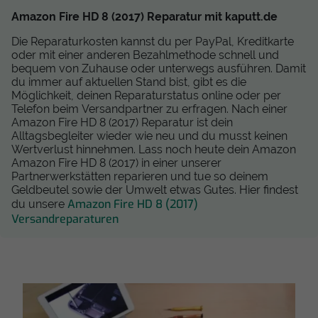
Amazon Fire HD 8 (2017) Reparatur mit kaputt.de
Die Reparaturkosten kannst du per PayPal, Kreditkarte
oder mit einer anderen Bezahlmethode schnell und
bequem von Zuhause oder unterwegs ausführen. Damit
du immer auf aktuellen Stand bist, gibt es die
Möglichkeit, deinen Reparaturstatus online oder per
Telefon beim Versandpartner zu erfragen. Nach einer
Amazon Fire HD 8 (2017) Reparatur ist dein
Alltagsbegleiter wieder wie neu und du musst keinen
Wertverlust hinnehmen. Lass noch heute dein Amazon
Amazon Fire HD 8 (2017) in einer unserer
Partnerwerkstätten reparieren und tue so deinem
Geldbeutel sowie der Umwelt etwas Gutes. Hier findest
Amazon Fire HD 8 (2017)
du unsere
Versandreparaturen