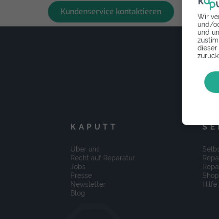
Kundenservice kontaktieren
Wir ve
und/od
und um
zustim
dieser
zurück
KAPUTT
SE
Über uns
Selbs
Recht auf Reparatur
Repa
Jobs
Repa
Presse
Shop
Newsletter
Hilfe
Blog