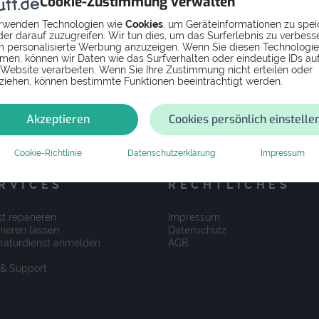
Cookie-Zustimmung verwalten
rwenden Technologien wie
Cookies
, um Geräteinformationen zu spei
er darauf zuzugreifen. Wir tun dies, um das Surferlebnis zu verbess
 personalisierte Werbung anzuzeigen. Wenn Sie diesen Technologi
men, können wir Daten wie das Surfverhalten oder eindeutige IDs au
 Website verarbeiten. Wenn Sie Ihre Zustimmung nicht erteilen oder
ziehen, können bestimmte Funktionen beeinträchtigt werden.
Akzeptieren
Cookies persönlich einstelle
Cookie-Richtlinie
Datenschutzerklärung
Impressum
RVICES
RECHTLICHES
t reparieren
Impressum
rieren lassen
Datenschutz
raturdienst anmelden
AGB
 & Support