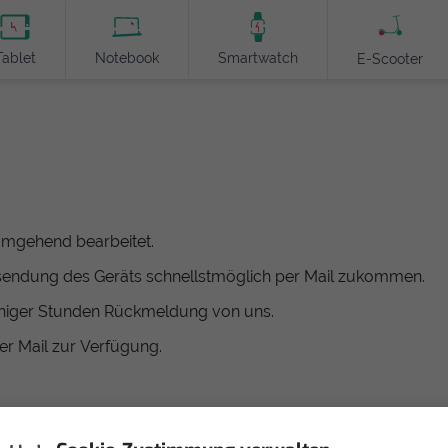
Tablet
Notebook
Smartwatch
E-Scooter
 umgehend bearbeitet.
nsendung des Geräts schnellstmöglich per Mail zukommen.
weniger Stunden Rückmeldung von uns.
per Mail zur Verfügung.