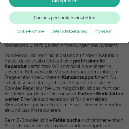
Akzeptieren
würdest deinen E-Scooter lieber in professionellen
Händen sehen, aber einen Reparaturdienst in deiner
Nähe gibt es nicht? Dafür bieten wir dir
unsere
Cookies persönlich einstellen
Versandreparaturen
an. Wir erweitern unser Angebot
stetig und nehmen mehr Modelle sowie Defekte auf.
Sieh direkt bei unseren Versandreparaturen nach, ob
Cookie-Richtlinie
Datenschutzerklärung
Impressum
dein Modell
bereits dabei ist. Du hast deinen E-Scooter
dort gefunden? Lege die Versandreparatur in den
Warenkorb und folge den Anweisungen des Systems.
Dein Modell ist noch nicht bei uns zu finden? Natürlich
musst du deshalb nicht auf eine
professionelle
Reparatur
verzichten. Wir sind nicht die einzigen in
unserem Netzwerk, die Versandreparaturen anbieten.
Frage einfach bei unserem
Kundensupport
nach. Du
erhältst schnellstmöglich eine Antwort, ob deine E-
Scooter Reparatur bei uns möglich ist. Ist das nicht der
Fall, leiten wir dich an eine unserer
Partner-Werkstätten
weiter
. Eine Versandreparatur ist für die meisten
Werkstätten gar kein Problem. Sende deinen E-Scooter
ein und lass ihn reparieren.
Beim E-Scooter ist die
Fehlersuche
nicht immer einfach.
Möglicherweise ist doch etwas anderes kaputt, als