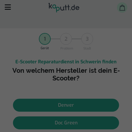
1
2
3
Gerät
Problem
Stadt
E-Scooter Reparaturdienst in Schwerin finden
Selbst reparieren
Von welchem Hersteller ist dein E-
Scooter?
Reparieren lassen
Shop
Denver
Doc Green