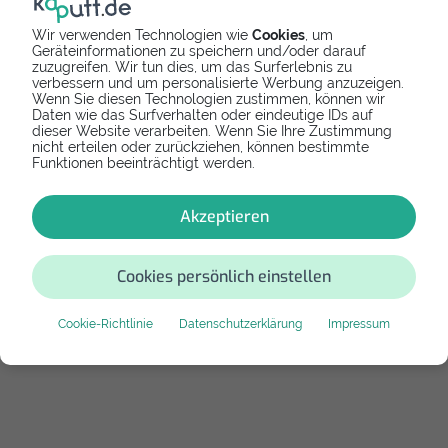
Bewertung
Wir verwenden Technologien wie
Cookies
, um
Geräteinformationen zu speichern und/oder darauf
zuzugreifen. Wir tun dies, um das Surferlebnis zu
verbessern und um personalisierte Werbung anzuzeigen.
Bewertung schreiben
Wenn Sie diesen Technologien zustimmen, können wir
Daten wie das Surfverhalten oder eindeutige IDs auf
dieser Website verarbeiten. Wenn Sie Ihre Zustimmung
nicht erteilen oder zurückziehen, können bestimmte
Funktionen beeinträchtigt werden.
Diese Anleitung hat noch keine Bewertung.
Akzeptieren
Falls dir das Tutorial bei der Reparatur geholfen
hat, teile deine Erfahrung. Das hilft anderen
Nutzern in der Zukunft. Danke!
Cookies persönlich einstellen
Cookie-Richtlinie
Datenschutzerklärung
Impressum