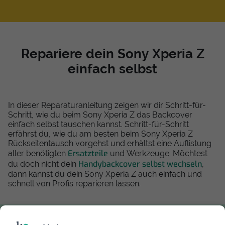
Repariere dein Sony Xperia Z
einfach selbst
In dieser Reparaturanleitung zeigen wir dir Schritt-für-
Schritt, wie du beim Sony Xperia Z das Backcover
einfach selbst tauschen kannst. Schritt-für-Schritt
erfährst du, wie du am besten beim Sony Xperia Z
Rückseitentausch vorgehst und erhältst eine Auflistung
Ersatzteile
aller benötigten
und Werkzeuge. Möchtest
Handybackcover selbst wechseln
du doch nicht dein
,
dann kannst du dein Sony Xperia Z auch einfach und
schnell von Profis reparieren lassen.