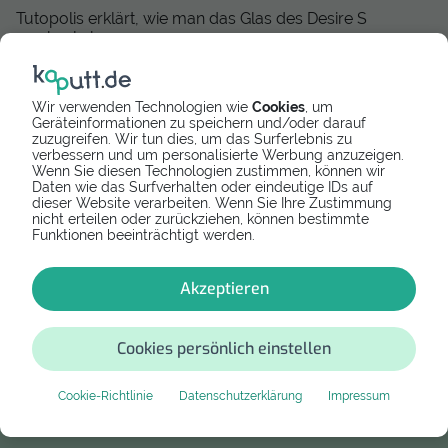
Tutopolis erklärt, wie man das Glas des Desire S
wechseln kann
Wir verwenden Technologien wie
Cookies
, um
Geräteinformationen zu speichern und/oder darauf
zuzugreifen. Wir tun dies, um das Surferlebnis zu
verbessern und um personalisierte Werbung anzuzeigen.
Wenn Sie diesen Technologien zustimmen, können wir
Bewertung
Daten wie das Surfverhalten oder eindeutige IDs auf
dieser Website verarbeiten. Wenn Sie Ihre Zustimmung
nicht erteilen oder zurückziehen, können bestimmte
Funktionen beeinträchtigt werden.
Bewertung schreiben
Akzeptieren
Diese Anleitung hat noch keine Bewertung.
Cookies persönlich einstellen
Falls dir das Tutorial bei der Reparatur geholfen
hat, teile deine Erfahrung. Das hilft anderen
Cookie-Richtlinie
Datenschutzerklärung
Impressum
Nutzern in der Zukunft. Danke!