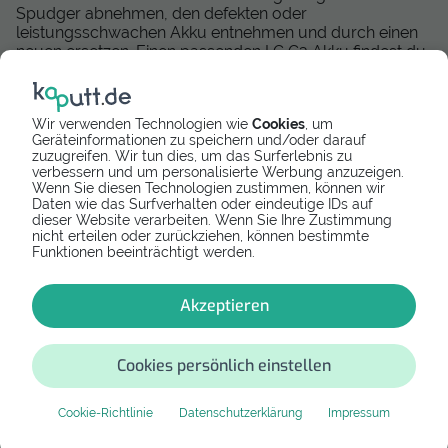
Spudger abnehmen, den defekten oder
leistungsschwachen Akku entnehmen und durch einen
neuen ersetzen. Einen passenden LG G3 Akku findest du
rechts von dem Reparaturvideo.
Wir verwenden Technologien wie
Cookies
, um
Geräteinformationen zu speichern und/oder darauf
zuzugreifen. Wir tun dies, um das Surferlebnis zu
verbessern und um personalisierte Werbung anzuzeigen.
Wenn Sie diesen Technologien zustimmen, können wir
Daten wie das Surfverhalten oder eindeutige IDs auf
Bewertung
dieser Website verarbeiten. Wenn Sie Ihre Zustimmung
nicht erteilen oder zurückziehen, können bestimmte
Funktionen beeinträchtigt werden.
Bewertung schreiben
Akzeptieren
Cookies persönlich einstellen
Diese Anleitung hat noch keine Bewertung.
Falls dir das Tutorial bei der Reparatur geholfen
Cookie-Richtlinie
Datenschutzerklärung
Impressum
hat, teile deine Erfahrung. Das hilft anderen
Nutzern in der Zukunft. Danke!