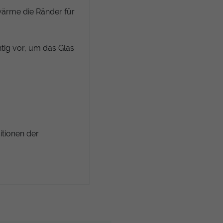
wärme die Ränder für
htig vor, um das Glas
itionen der
enne sofort nach dem