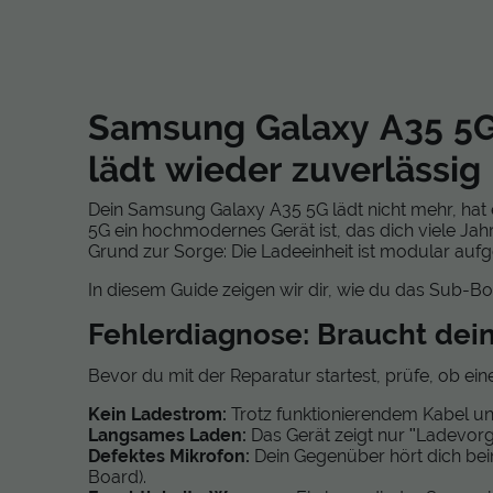
Öffnen den Akku
Schritt 4
Samsung Galaxy A35 5G
lädt wieder zuverlässig
Das Board befind
Dein Samsung Galaxy A35 5G lädt nicht mehr, hat
Löse die Koaxial
5G ein hochmodernes Gerät ist, das dich viele Jahr
Trenne das breit
Grund zur Sorge: Die Ladeeinheit ist modular aufge
Entferne die Si
Setze das neue B
In diesem Guide zeigen wir dir, wie du das Sub-
Fehlerdiagnose: Braucht dei
Schritt 5:
Bevor du mit der Reparatur startest, prüfe, ob ei
Kein Ladestrom:
Trotz funktionierendem Kabel und
Langsames Laden:
Das Gerät zeigt nur "Ladevorg
Schließe den Akk
Defektes Mikrofon:
Dein Gegenüber hört dich bei
Board).
Erscheint das L