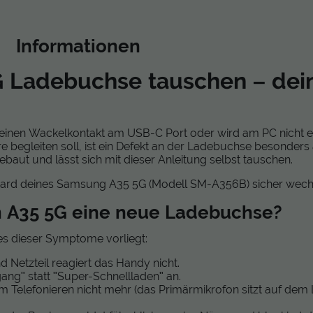
-Konnektor vom Mainboard, um Kurzschlüsse zu vermeiden.
Informationen
: Austausch des Ladebuchsen-Boards 
 Ladebuchse tauschen – dei
et sich im unteren Teil des Gehäuses:
 einen Wackelkontakt am USB-C Port oder wird am PC nicht 
kabel (Antennen). Gehe hier sehr behutsam vor, die Stecker si
e begleiten soll, ist ein Defekt an der Ladebuchse besonders 
e Flexkabel, das die Verbindung zum Hauptboard herstellt.
baut und lässt sich mit dieser Anleitung selbst tauschen.
cherungsschraube des Boards und nimm die defekte Ladebuc
oard ein und schließe die Kabel in umgekehrter Reihenfolge 
Board deines Samsung A35 5G (Modell SM-A356B) sicher wechs
n A35 5G eine neue Ladebuchse?
 Funktionstest
nes dieser Symptome vorliegt:
 Netzteil reagiert das Handy nicht.
ang" statt "Super-Schnellladen" an.
u provisorisch an und stecke ein Ladekabel ein.
m Telefonieren nicht mehr (das Primärmikrofon sitzt auf de
ade-Icon?