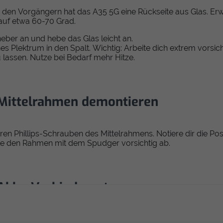
 den Vorgängern hat das A35 5G eine Rückseite aus Glas. Er
auf etwa 60-70 Grad.
ber an und hebe das Glas leicht an.
hes Plektrum in den Spalt. Wichtig: Arbeite dich extrem vorsic
u lassen. Nutze bei Bedarf mehr Hitze.
: Mittelrahmen demontieren
aren Phillips-Schrauben des Mittelrahmens. Notiere dir die Pos
e den Rahmen mit dem Spudger vorsichtig ab.
: Akku-Verbindung trennen
tigste Schritt für deine Sicherheit und die deines Handys. Tr