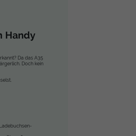
(Sub-Board)
n Handy
erkannt? Da das A35
nd winzig.
ärgerlich. Doch kein
hse heraus.
wieder an.
elst.
m Ladebuchsen-