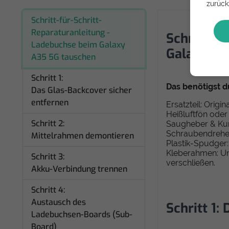
zurück
Schritt-für-Schritt-
Reparaturanleitung -
Schritt-fü
Ladebuchse beim Galaxy
Galaxy A3
A35 5G tauschen
Schritt 1:
Das benötigst d
Das Glas-Backcover sicher
entfernen
Ersatzteil: Ori
Heißluftfön ode
Schritt 2:
Saugheber & Kuns
Schraubendreher:
Mittelrahmen demontieren
Plastik-Spudger:
Kleberahmen: Um
Schritt 3:
verschließen.
Akku-Verbindung trennen
Schritt 4:
Austausch des
Schritt 1:
Ladebuchsen-Boards (Sub-
Board)