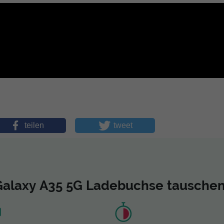
teilen
tweet
Galaxy A35 5G Ladebuchse tausche