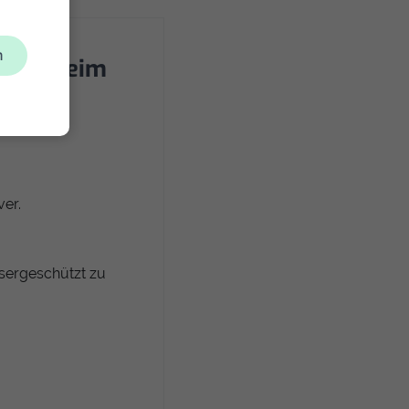
n
uchse beim
er.
sergeschützt zu