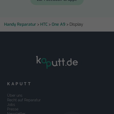
Handy Reparatur
HTC
One A9
>
>
> Display
KAPUTT
Über uns
Recht auf Reparatur
Jobs
Presse
Newsletter