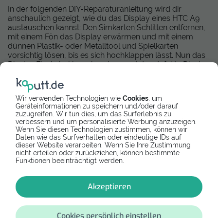
In der folgenden DIY-Reparaturanleitung wird dir
anschaulich gezeigt, wie du das Display eines HTC A9
austauschen kannst: Den Simkarten Schlitten entfernen,
mit einem Fön das Display erwärmen und mit einem
dünnen Plastik- oder Metalltool und Spielkarten
vorsichtig lösen, bis es sich hochklappen lässt. Nun das
Display Flexkabel losschrauben und das defekte Display
beiseite legen. Bei dem neuen Display die Schutzfolien
entfernen und abschliessend rückwärts alles wieder
sorgfältig zusammensetzen und verschrauben. Ein
Wir verwenden Technologien wie
Cookies
, um
passendes HTC A9 Display findest du rechts von dem
Geräteinformationen zu speichern und/oder darauf
Reparaturvideo. Viel Erfolg!
zuzugreifen. Wir tun dies, um das Surferlebnis zu
verbessern und um personalisierte Werbung anzuzeigen.
Wenn Sie diesen Technologien zustimmen, können wir
Daten wie das Surfverhalten oder eindeutige IDs auf
dieser Website verarbeiten. Wenn Sie Ihre Zustimmung
nicht erteilen oder zurückziehen, können bestimmte
Funktionen beeinträchtigt werden.
Bewertung
Akzeptieren
Bewertung schreiben
Cookies persönlich einstellen