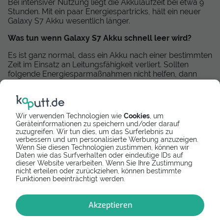
Bei intensiver Nutzung liegt die Akkulaufzeit bei etwa 9
Stunden. Mit ein paar Energiespartricks, hält ein neuer
Galaxy S7 Akku wesentlich länger.
Was tun wenn Galaxy S7 Akku schnell leer wird?
Es ist ganz normal, dass ein Akku nach einer bestimmten
Zeit im Einsatz an Leitungsfähigkeit verliert. Sollten
folgende Energiesparmaßnahmen nicht helfen, dann
kannst du deinen leistungsschwachen Akku einfach mit
dieser Reparaturanleitung austauschen.
Tipps zum Galaxy S7 Akku sparen:
Wir verwenden Technologien wie
Cookies
, um
Geräteinformationen zu speichern und/oder darauf
Apps die im Hintergrund laufen beenden
zuzugreifen. Wir tun dies, um das Surferlebnis zu
Bildschirmhelligkeit reduzieren
verbessern und um personalisierte Werbung anzuzeigen.
3G deaktivieren
Wenn Sie diesen Technologien zustimmen, können wir
Energiesparmodus aktivieren
Daten wie das Surfverhalten oder eindeutige IDs auf
dieser Website verarbeiten. Wenn Sie Ihre Zustimmung
nicht erteilen oder zurückziehen, können bestimmte
Wie öffnet man das Galaxy S7?
Funktionen beeinträchtigt werden.
Das Samsung Handy öffnest du, indem du den Kleber
mit einem Föhn löst und dann mithilfe des richtigen
Akzeptieren
Werkzeuges vorsichtig das Backcover anhebst. Im
Video zeigen wir dir detailliert, wie du dein Galaxy S7