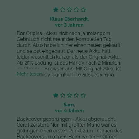
Klaus Eberhardt,
vor 3 Jahren
Der Original-Akku hielt nach jahrelangem
Gebrauch nicht mehr den kompletten Tag
durch. Also habe ich hier einen neuen gekauft
und selbst eingebaut. Der neue Akku hält
leider wesentlich kürzer als der Original-Akku.
Ab 25% Ladung ist das Handy nach 2 Minuten
im Chrome-Browser aus. Mit Original-Akku ist
Mehr lesen
mir das Handy eigentlich nie ausgegangen.
Der neue ist bis jetzt jeden Tag komplett leer
gewesen.
Sam,
vor 4 Jahren
Backcover gesprungen - Akku abgeraucht,
Gerät zerstört. Nur mit größter Mühe war es
gelungen einen ersten Punkt zum Trennen des
Backcovers zu öffnen. Beim weiteren Öffnen