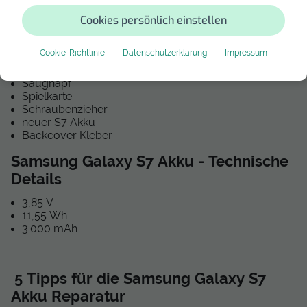
öffnest und dann den den Akku zu wechseln.
Cookies persönlich einstellen
Was benötige ich für die Galaxy S7 Akku Reparatur?
Cookie-Richtlinie
Datenschutzerklärung
Impressum
Fön
Spudger
Saugnapf
Spielkarte
Schraubenzieher
neuer S7 Akku
Backcover Kleber
Samsung Galaxy S7 Akku - Technische
Details
3,85 V
11,55 Wh
3.000 mAh
5 Tipps für die Samsung Galaxy S7
Akku Reparatur