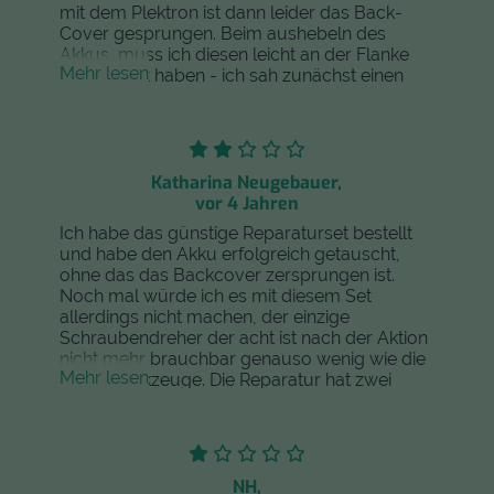
mit dem Plektron ist dann leider das Back-
Cover gesprungen. Beim aushebeln des
Akkus, muss ich diesen leicht an der Flanke
Mehr lesen
beschädigt haben - ich sah zunächst einen
kleinem glimmenden Punkt. Wenige
Sekunden später begann der Akku massiv zu
rauchen - zum Glück war ich zu diesem
Zeitpunkt schon schnell ins Freie gelaufen und
konnte dort das Handy mit ausreichend
Katharina Neugebauer,
Wasser löschen. Leider war das Handy durch
vor 4 Jahren
die Hitze bereits zerstört (Display). Auch wenn
Ich habe das günstige Reparaturset bestellt
dies Alles durch mein eigenes Ungeschick
und habe den Akku erfolgreich getauscht,
passiert ist: Mir fehlt hier der deutliche
ohne das das Backcover zersprungen ist.
Sicherheitshinweis, in der Wohnung wollte ich
Noch mal würde ich es mit diesem Set
den Rauch nicht haben.
allerdings nicht machen, der einzige
Schraubendreher der acht ist nach der Aktion
nicht mehr brauchbar genauso wenig wie die
Mehr lesen
Plastikwerkzeuge. Die Reparatur hat zwei
Stunden gedauert und war sehr
nervenaufreibend - ich habe zuvor allerdings
auch eine solche nicht durchgeführt. Zur
Qualität des Akku kann ich noch nichts sagen,
er ist auf jeden Fall kein Orginalakku.
NH,