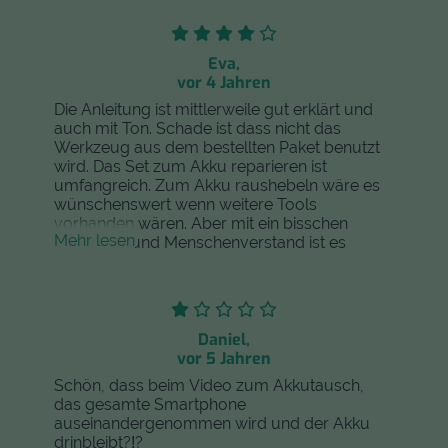
Eva,
vor 4 Jahren
Die Anleitung ist mittlerweile gut erklärt und
auch mit Ton. Schade ist dass nicht das
Werkzeug aus dem bestellten Paket benutzt
wird. Das Set zum Akku reparieren ist
umfangreich. Zum Akku raushebeln wäre es
wünschenswert wenn weitere Tools
vorhanden wären. Aber mit ein bisschen
Mehr lesen
Kreativität und Menschenverstand ist es
definitiv machbar. Also traut euch ruhig ran.
Ich war auch sehr skeptisch und habe es in 45
Minuten ohne Probleme geschafft.
Daniel,
vor 5 Jahren
Schön, dass beim Video zum Akkutausch,
das gesamte Smartphone
auseinandergenommen wird und der Akku
drinbleibt?!?