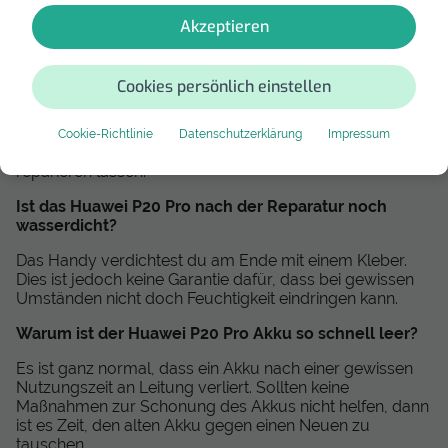
Kann man den Akku meines Huawei P20 Pro
Akzeptieren
tauschen?
Ja. Die Reparatur des Akkus deines Huawei P20 Pro ist
Cookies persönlich einstellen
möglich und sogar relativ simpel umzusetzen. Eine
detaillierte Anleitung für die Selbstreparatur findest du
weiter oben. Falls du dir das nicht zutraust, kannst du
Cookie-Richtlinie
Datenschutzerklärung
Impressum
dein Handy selbstverständlich gerne einsenden und es
reparieren lassen.
Ist das Huawei P20 Pro nach der Reparatur noch
wasserdicht?
Das Handy verdichtest du am Ende mit einem Kleber.
Dies ist jedoch keine Garantie dafür, dass bei gewissen
Umständen nicht doch Feuchtigkeit eindringen kann.
Warum ist der Huawei P20 Pro Akku so schnell leer?
Es ist ganz normal, dass ein Akku nach einer gewissen
Nutzungszeit an Leitung verliert. Sollten keine
Maßnahmen zur Schonung des Akkus nicht helfen, dann
ist es Zeit, den alten Akku gegen einen Neuen zu
tauschen.