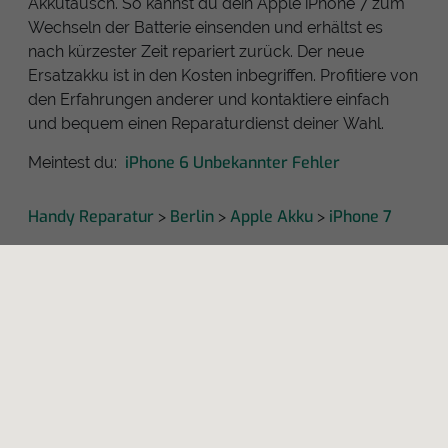
Akkutausch. So kannst du dein Apple iPhone 7 zum
Wechseln der Batterie einsenden und erhältst es
nach kürzester Zeit repariert zurück. Der neue
Ersatzakku ist in den Kosten inbegriffen. Profitiere von
den Erfahrungen anderer und kontaktiere einfach
und bequem einen Reparaturdienst deiner Wahl.
iPhone 6 Unbekannter Fehler
Meintest du:
Handy Reparatur
Berlin
Apple Akku
iPhone 7
>
>
>