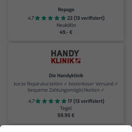
Repago
4,7
22 (13 verifiziert)
Neukölln
49,- €
Die Handyklinik
kurze Reparaturzeiten ✓ kostenloser Versand ✓
bequeme Zahlungsmöglichkeiten ✓
4,7
17 (13 verifiziert)
Tegel
59,95 €