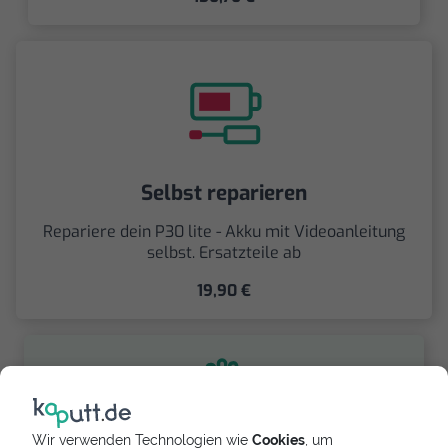
Selbst reparieren
Repariere dein P30 lite - Akku mit Videoanleitung
selbst. Ersatzteile ab
19,90 €
Wir verwenden Technologien wie
Cookies
, um