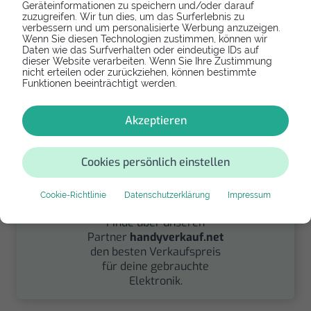
Geräteinformationen zu speichern und/oder darauf
Spenden
zuzugreifen. Wir tun dies, um das Surferlebnis zu
verbessern und um personalisierte Werbung anzuzeigen.
Wenn Sie diesen Technologien zustimmen, können wir
Spende Dein Gerät über
Daten wie das Surfverhalten oder eindeutige IDs auf
handysfuerdieumwelt.de
dieser Website verarbeiten. Wenn Sie Ihre Zustimmung
für einen guten Zweck.
nicht erteilen oder zurückziehen, können bestimmte
Funktionen beeinträchtigt werden.
Akzeptieren
Cookies persönlich einstellen
Verkaufen
Cookie-Richtlinie
Datenschutzerklärung
Impressum
Finde über unseren
Partner
handyverkauf.net
den besten Verkaufspreis
für deine gebrauchte
Elektronik.