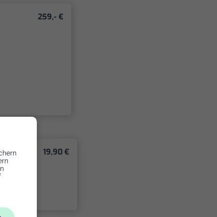
259,- €
19,90 €
chern
ern
en
f