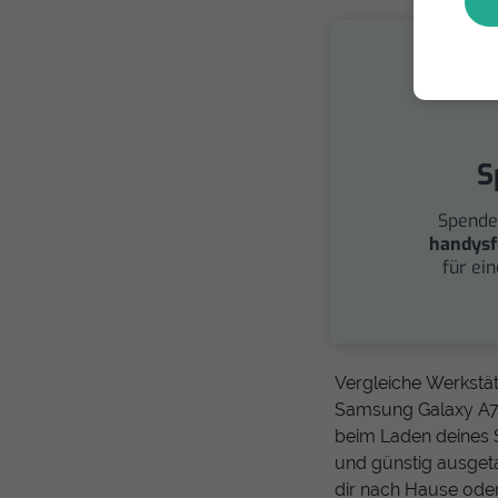
S
Spende
handysf
für ei
Vergleiche Werkstä
Samsung Galaxy A70 
beim Laden deines 
und günstig ausget
dir nach Hause ode