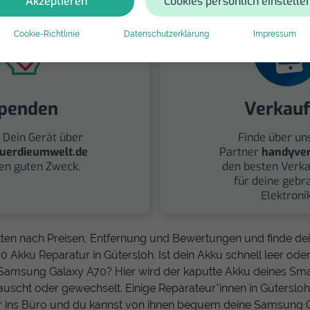
Akzeptieren
Cookies persönlich einstelle
Cookie-Richtlinie
Datenschutzerklärung
Impressum
penden
Verkau
 Dein Gerät über
Finde über un
uerdieumwelt.de
Partner
handyver
nen guten Zweck.
den besten Verka
für deine gebr
Elektronik
tten nach Preisen, Entfernung und Bewertungen und finde d
Akku Reparatur in Gütersloh. Ist dein Akku schnell leer od
Samsung Galaxy A70? Hier wird der kaputte Akku deines Sma
auscht oder gewechselt. Einige Reparateur*innen in Gütersl
r ins Büro und du kannst von ihnen bequem deine Samsung G