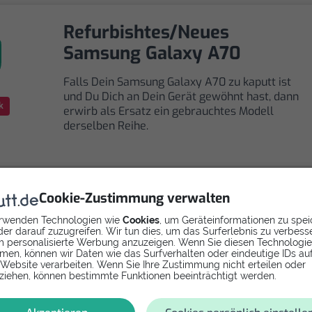
Refurbishtes/Neues
Samsung Galaxy A70
Falls Dein Samsung Galaxy A70 zu kaputt ist
und Du Dich an Dein Gerät gewöhnt hast, dann
k
erwirb als Ersatz ein gebrauchtes Modell
derselben Reihe.
Cookie-Zustimmung verwalten
rwenden Technologien wie
Cookies
, um Geräteinformationen zu spei
Selbst reparieren
er darauf zuzugreifen. Wir tun dies, um das Surferlebnis zu verbess
 personalisierte Werbung anzuzeigen. Wenn Sie diesen Technologi
men, können wir Daten wie das Surfverhalten oder eindeutige IDs au
Repariere dein Galaxy A70 - Akku mit Videoanleitung
 Website verarbeiten. Wenn Sie Ihre Zustimmung nicht erteilen oder
selbst. Ersatzteile ab
ziehen, können bestimmte Funktionen beeinträchtigt werden.