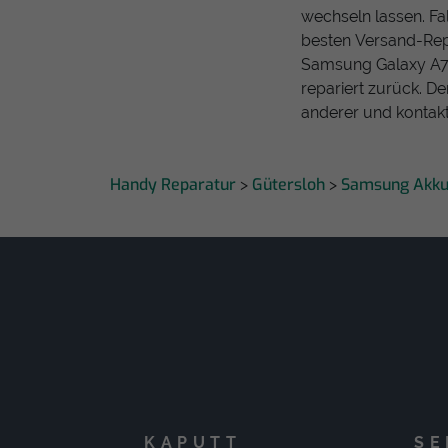
wechseln lassen. Fal
besten Versand-Rep
Samsung Galaxy A70
repariert zurück. De
anderer und kontakt
Handy Reparatur
Gütersloh
Samsung Akk
>
>
KAPUTT
SE