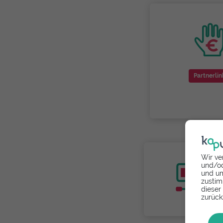
Partnerlin
Wir ve
und/od
und um
zustim
dieser
zurück