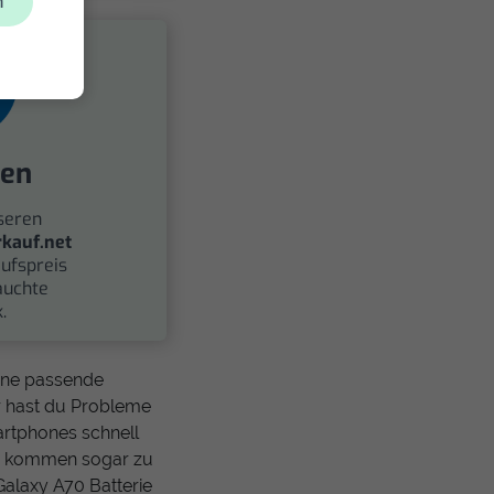
n
fen
seren
kauf.net
ufspreis
auchte
.
eine passende
er hast du Probleme
rtphones schnell
oh kommen sogar zu
alaxy A70 Batterie