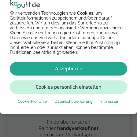
Wir verwenden Technologien wie
Cookies
, um
Geräteinformationen zu speichern und/oder darauf
zuzugreifen. Wir tun dies, um das Surferlebnis zu
verbessern und um personalisierte Werbung anzuzeigen.
Spenden
Wenn Sie diesen Technologien zustimmen, können wir
Daten wie das Surfverhalten oder eindeutige IDs auf
Spende Dein Gerät über
dieser Website verarbeiten. Wenn Sie Ihre Zustimmung
nicht erteilen oder zurückziehen, können bestimmte
handysfuerdieumwelt.de
Funktionen beeinträchtigt werden.
für einen guten Zweck.
Akzeptieren
Cookies persönlich einstellen
Cookie-Richtlinie
Datenschutzerklärung
Impressum
Verkaufen
Finde über unseren
Partner
handyverkauf.net
den besten Verkaufspreis