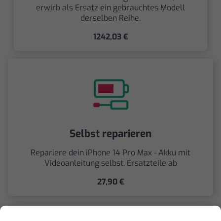
erwirb als Ersatz ein gebrauchtes Modell
derselben Reihe.
1242,03 €
Selbst reparieren
Repariere dein iPhone 14 Pro Max - Akku mit
Videoanleitung selbst. Ersatzteile ab
27,90 €