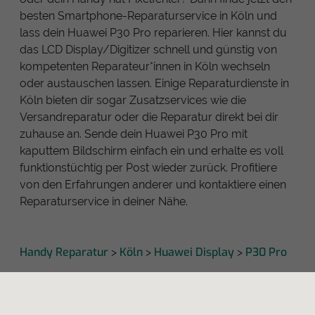
besten Smartphone-Reparaturservice in Köln und
lass dein Huawei P30 Pro reparieren. Hier kannst du
das LCD Display/Digitizer schnell und günstig von
kompetenten Reparateur*innen in Köln wechseln
oder austauschen lassen. Einige Reparaturdienste in
Köln bieten dir sogar Zusatzservices wie die
Versandreparatur oder die Reparatur direkt bei dir
zuhause an. Sende dein Huawei P30 Pro mit
kaputtem Bildschirm einfach ein und erhalte es voll
funktionstüchtig per Post wieder zurück. Profitiere
von den Erfahrungen anderer und kontaktiere einen
Reparaturservice in deiner Nähe.
Handy Reparatur
Köln
Huawei Display
P30 Pro
>
>
>