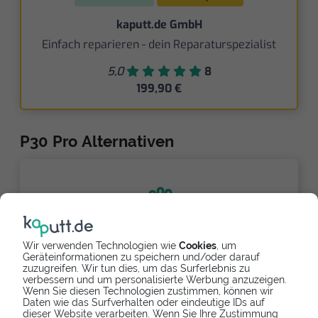
kaputt.de GmbH
Einfach reparieren - dein Reparaturspezialist
5,0
8
199,90 €
P30 Pro Alternativen
Wir verwenden Technologien wie
Cookies
, um
Geräteinformationen zu speichern und/oder darauf
Partnerlink
zuzugreifen. Wir tun dies, um das Surferlebnis zu
verbessern und um personalisierte Werbung anzuzeigen.
Wenn Sie diesen Technologien zustimmen, können wir
Daten wie das Surfverhalten oder eindeutige IDs auf
dieser Website verarbeiten. Wenn Sie Ihre Zustimmung