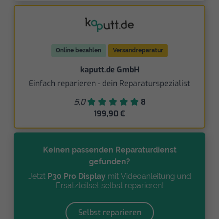
Online bezahlen
Versandreparatur
kaputt.de GmbH
Einfach reparieren - dein Reparaturspezialist
5,0
8
199,90 €
Keinen passenden Reparaturdienst
gefunden?
Jetzt
P30 Pro Display
mit Videoanleitung und
Ersatzteilset selbst reparieren!
Selbst reparieren