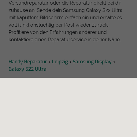
Versandreparatur oder die Reparatur direkt bei dir
zuhause an. Sende dein Samsung Galaxy S22 Ultra
mit kaputtem Bildschirm einfach ein und erhalte es
voll funktionstüchtig per Post wieder zurück.
Profitiere von den Erfahrungen anderer und
kontaktiere einen Reparaturservice in deiner Nähe.
Handy Reparatur
Leipzig
Samsung Display
>
>
>
Galaxy S22 Ultra