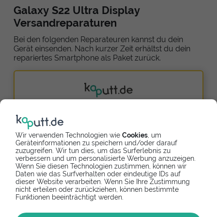
Galaxy S22 Ultra Display
Versandreparaturen
Bei den folgenden Reparateuren kannst du dein
Gerät einsenden. Nach kurzer Zeit erhältst du dein
repariertes Smartphone als Paket zurück.
Online bezahlen
Versandreparatur
kaputt.de GmbH
Wir verwenden Technologien wie
Cookies
, um
Geräteinformationen zu speichern und/oder darauf
Einfach reparieren - dein Reparaturspezialist
zuzugreifen. Wir tun dies, um das Surferlebnis zu
verbessern und um personalisierte Werbung anzuzeigen.
5,0
8
Wenn Sie diesen Technologien zustimmen, können wir
Daten wie das Surfverhalten oder eindeutige IDs auf
379,90 €
dieser Website verarbeiten. Wenn Sie Ihre Zustimmung
nicht erteilen oder zurückziehen, können bestimmte
Funktionen beeinträchtigt werden.
Galaxy S22 Ultra Alternativen