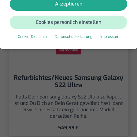
Akzeptieren
Cookies persönlich einstellen
Cookie-Richtlinie
Datenschutzerklärung
Impressum
Partnerlink
Refurbishtes/Neues Samsung Galaxy
S22 Ultra
Falls Dein Samsung Galaxy S22 Ultra zu kaputt
ist und Du Dich an Dein Gerät gewöhnt hast, dann
erwirb als Ersatz ein gebrauchtes Modell
derselben Reihe.
549,99 €