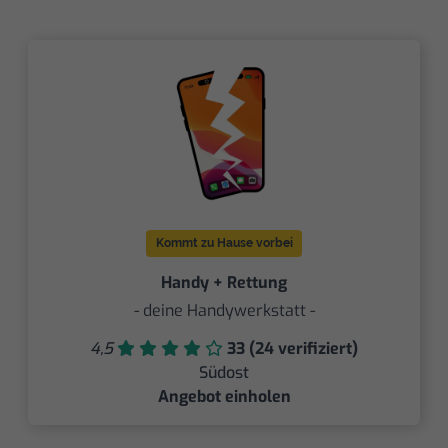
Kommt zu Hause vorbei
Handy + Rettung
- deine Handywerkstatt -
4,5
33 (24 verifiziert)
Südost
Angebot einholen