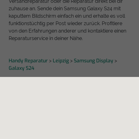
Versandreparatur oder die Reparatur direkt bei dir
zuhause an. Sende dein Samsung Galaxy S24 mit
kaputtem Bildschirm einfach ein und erhalte es voll
funktionstüchtig per Post wieder zurück. Profitiere
von den Erfahrungen anderer und kontaktiere einen
Reparaturservice in deiner Nähe.
Handy Reparatur
Leipzig
Samsung Display
>
>
>
Galaxy S24