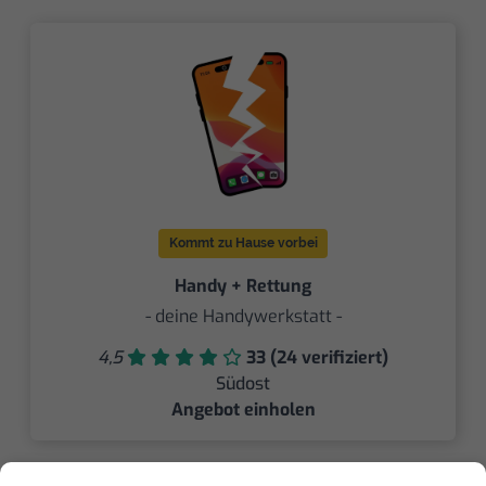
Kommt zu Hause vorbei
Handy + Rettung
- deine Handywerkstatt -
4,5
33 (24 verifiziert)
Südost
Angebot einholen