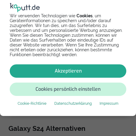
Galaxy S24 Display
Versandreparaturen
Wir verwenden Technologien wie
Cookies
, um
Bei den folgenden Reparateuren kannst du dein
Geräteinformationen zu speichern und/oder darauf
Gerät einsenden. Nach kurzer Zeit erhältst du dein
zuzugreifen. Wir tun dies, um das Surferlebnis zu
repariertes Smartphone als Paket zurück.
verbessern und um personalisierte Werbung anzuzeigen.
Wenn Sie diesen Technologien zustimmen, können wir
Daten wie das Surfverhalten oder eindeutige IDs auf
dieser Website verarbeiten. Wenn Sie Ihre Zustimmung
nicht erteilen oder zurückziehen, können bestimmte
Funktionen beeinträchtigt werden.
Online bezahlen
Versandreparatur
Akzeptieren
kaputt.de GmbH
Einfach reparieren - dein Reparaturspezialist
Cookies persönlich einstellen
5,0
8
Cookie-Richtlinie
Datenschutzerklärung
Impressum
249,90 €
Galaxy S24 Alternativen