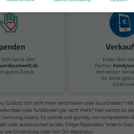
penden
Verkau
 Dein Gerät über
Finde über un
uerdieumwelt.de
Partner
handyver
nen guten Zweck.
den besten Verka
für deine gebr
Elektronik
 S2 lässt sich nicht mehr einschalten oder ausschalten? Hat
elkontakt oder funktioniert gar nicht mehr? Hier kannst du d
 Samsung Galaxy S2 schnell und günstig von kompetenten R
n oder austauschen lassen. Einige Reparateur*innen in Saar
es wie Einsendung oder Vor-Ort-Reparatur.