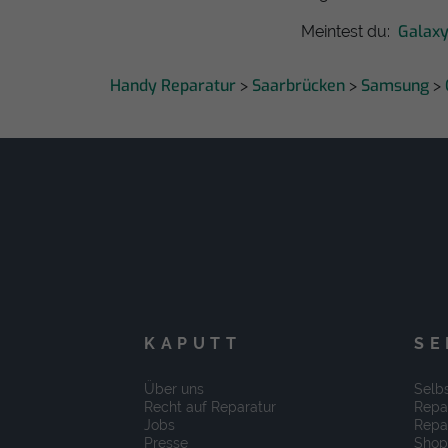
Galax
Meintest du:
Handy Reparatur
Saarbrücken
Samsung
>
>
>
KAPUTT
SE
Über uns
Selbs
Recht auf Reparatur
Repa
Jobs
Repa
Presse
Shop