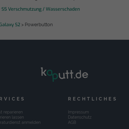
y S5 Verschmutzung / Wasserschaden
Galaxy S2
> Powerbutton
RVICES
RECHTLICHES
t reparieren
Impressum
rieren lassen
Datenschutz
raturdienst anmelden
AGB