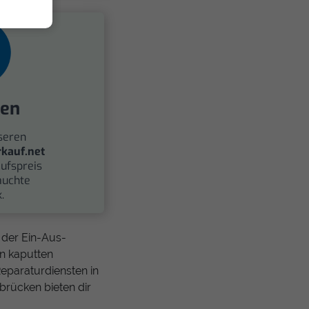
fen
seren
kauf.net
ufspreis
auchte
.
 der Ein-Aus-
en kaputten
eparaturdiensten in
brücken bieten dir