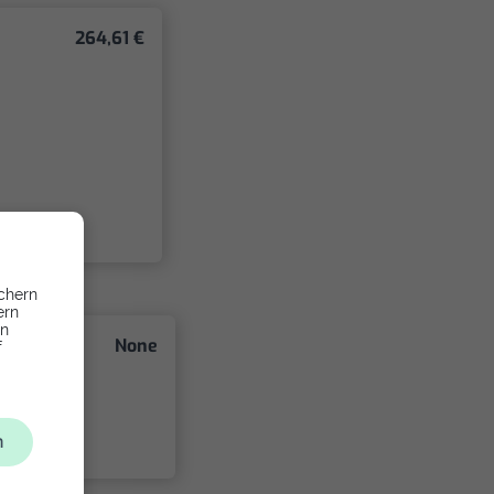
264,61 €
chern
ern
en
None
f
n