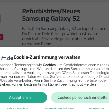
Refurbishtes/Neues
Samsung Galaxy S2
Falls Dein Samsung Galaxy S2 zu kaputt ist und
Du Dich an Dein Gerät gewöhnt hast, dann
k
erwirb als Ersatz ein gebrauchtes Modell
derselben Reihe.
Cookie-Zustimmung verwalten
rwenden Technologien wie
Cookies
, um Geräteinformationen zu spei
er darauf zuzugreifen. Wir tun dies, um das Surferlebnis zu verbess
 personalisierte Werbung anzuzeigen. Wenn Sie diesen Technologi
men, können wir Daten wie das Surfverhalten oder eindeutige IDs au
Selbst reparieren
 Website verarbeiten. Wenn Sie Ihre Zustimmung nicht erteilen oder
ziehen, können bestimmte Funktionen beeinträchtigt werden.
Repariere dein Galaxy S2 - Powerbutton mit
Videoanleitung selbst. Ersatzteile ab
Akzeptieren
Cookies persönlich einstelle
Cookie-Richtlinie
Datenschutzerklärung
Impressum