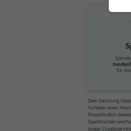
S
Spende
handysf
für ei
Dein Samsung Galaxy
Schalter einen Wack
Powerbutton deines
Saarbrücken wechsel
sogar Zusatzservic