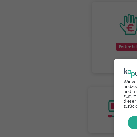
Partnerlin
Wir ve
und/od
und um
zustim
dieser
zurück