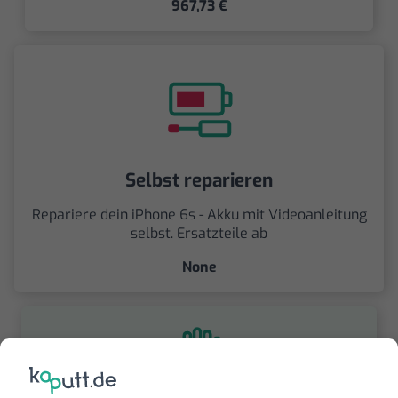
967,73 €
Selbst reparieren
Repariere dein iPhone 6s - Akku mit Videoanleitung
selbst. Ersatzteile ab
None