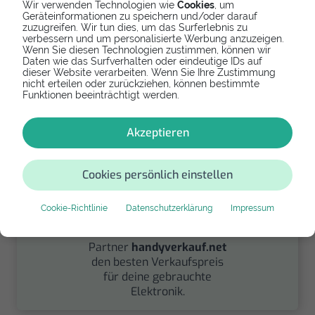
Wir verwenden Technologien wie
Cookies
, um
Geräteinformationen zu speichern und/oder darauf
Spenden
zuzugreifen. Wir tun dies, um das Surferlebnis zu
verbessern und um personalisierte Werbung anzuzeigen.
Spende Dein Gerät über
Wenn Sie diesen Technologien zustimmen, können wir
Daten wie das Surfverhalten oder eindeutige IDs auf
handysfuerdieumwelt.de
dieser Website verarbeiten. Wenn Sie Ihre Zustimmung
für einen guten Zweck.
nicht erteilen oder zurückziehen, können bestimmte
Funktionen beeinträchtigt werden.
Akzeptieren
Cookies persönlich einstellen
Verkaufen
Cookie-Richtlinie
Datenschutzerklärung
Impressum
Finde über unseren
Partner
handyverkauf.net
den besten Verkaufspreis
für deine gebrauchte
Elektronik.