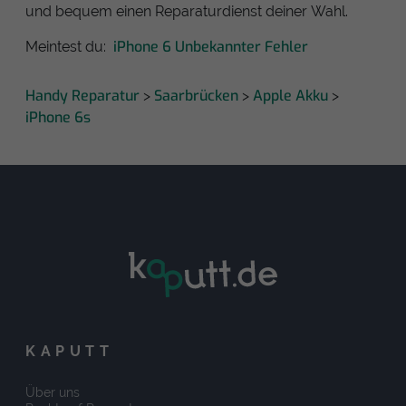
und bequem einen Reparaturdienst deiner Wahl.
iPhone 6 Unbekannter Fehler
Meintest du:
Handy Reparatur
Saarbrücken
Apple Akku
>
>
>
iPhone 6s
KAPUTT
Über uns