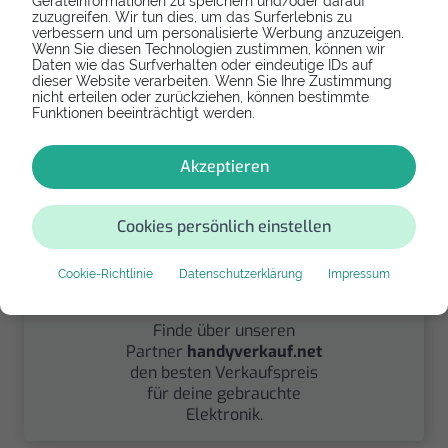
Geräteinformationen zu speichern und/oder darauf
zuzugreifen. Wir tun dies, um das Surferlebnis zu
Spenden
verbessern und um personalisierte Werbung anzuzeigen.
Wenn Sie diesen Technologien zustimmen, können wir
Daten wie das Surfverhalten oder eindeutige IDs auf
Spende Dein Gerät über
dieser Website verarbeiten. Wenn Sie Ihre Zustimmung
handysfuerdieumwelt.de
nicht erteilen oder zurückziehen, können bestimmte
für einen guten Zweck.
Funktionen beeinträchtigt werden.
Akzeptieren
Cookies persönlich einstellen
Cookie-Richtlinie
Datenschutzerklärung
Impressum
Verkaufen
Finde über unseren
Partner
handyverkauf.net
den besten Verkaufspreis
für deine gebrauchte
Elektronik.