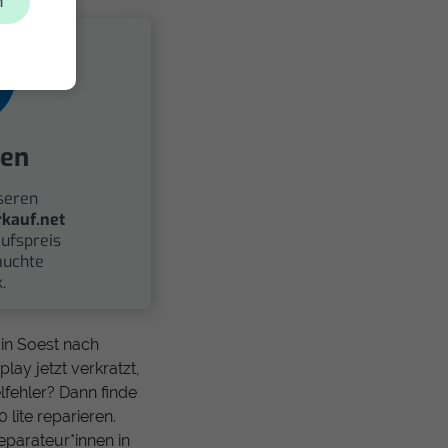
n
fen
seren
kauf.net
ufspreis
auchte
.
 in Soest nach
lay jetzt verkratzt,
lfehler? Dann finde
lite reparieren.
eparateur*innen in