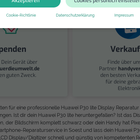
Akzeptieren
Cookies persönlich einstelle
Cookie-Richtlinie
Datenschutzerklärung
Impressum
penden
Verkau
 Dein Gerät über
Finde über un
uerdieumwelt.de
Partner
handyver
nen guten Zweck.
den besten Verka
für deine gebr
Elektronik
ten für eine professionelle Huawei P30 lite Display Reparatur
gen. Ist dir dein Huawei P30 lite heruntergefallen? Ist das Disp
, der Bildschirm komplett schwarz oder dein Handy hat Pixe
artphone-Reparaturservice in Soest und lass dein Huawei P30 
LCD Display/Digitizer schnell und günstig von kompetenten R