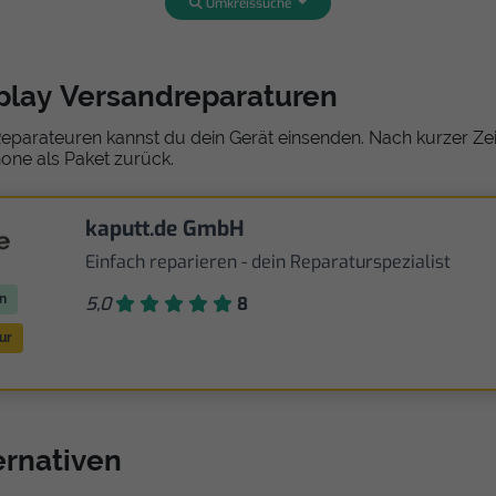
Umkreissuche
splay Versandreparaturen
eparateuren kannst du dein Gerät einsenden. Nach kurzer Zeit
one als Paket zurück.
kaputt.de GmbH
Einfach reparieren - dein Reparaturspezialist
n
5,0
8
ur
ternativen