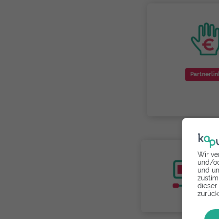
Partnerlin
Wir ve
und/od
und um
zustim
dieser
zurück