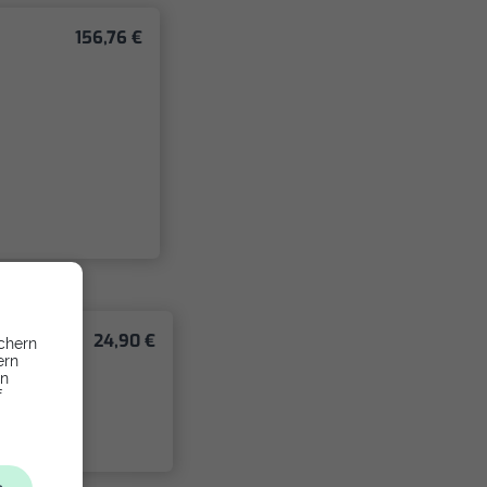
156,76 €
24,90 €
chern
ern
en
f