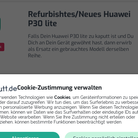
Refurbishtes/Neues Huawei
P30 lite
Falls Dein Huawei P30 lite zu kaputt ist und Du
Dich an Dein Gerät gewöhnt hast, dann erwirb
k
als Ersatz ein gebrauchtes Modell derselben
Reihe.
Cookie-Zustimmung verwalten
rwenden Technologien wie
Cookies
, um Geräteinformationen zu spei
Selbst reparieren
er darauf zuzugreifen. Wir tun dies, um das Surferlebnis zu verbess
 personalisierte Werbung anzuzeigen. Wenn Sie diesen Technologi
men, können wir Daten wie das Surfverhalten oder eindeutige IDs au
Repariere dein P30 lite - Display mit Videoanleitung
 Website verarbeiten. Wenn Sie Ihre Zustimmung nicht erteilen oder
selbst. Ersatzteile ab
ziehen, können bestimmte Funktionen beeinträchtigt werden.