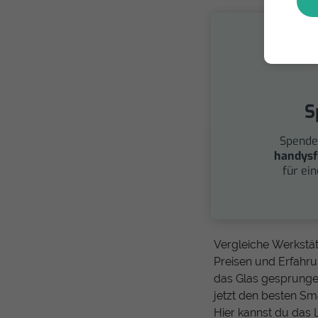
S
Spende
handysf
für ei
Vergleiche Werkstät
Preisen und Erfahrun
das Glas gesprungen
jetzt den besten Sm
Hier kannst du das 