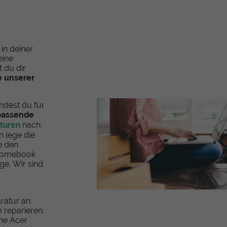
in deiner
eine
t du dir
 unserer
indest du für
passende
aturen
nach.
 lege die
e den
hromebook
ge. Wir sind
ratur an.
 reparieren.
ine Acer