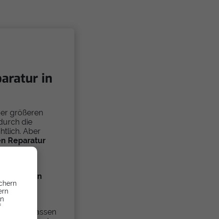
aratur in
der größeren
durch die
htlich. Aber
n Reparatur
mmer einen
 reparieren
chern
ern
en
hließlich
f
u dich verlassen