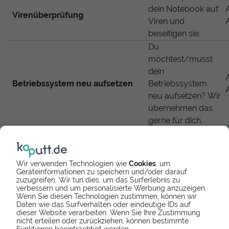
dein Notebook auf
Virenüberprüfung
Viren und
beseitigen sie.
Du
möchtest/musst
dein
Betriebssystem neu aufsetzen
Betriebssystem
neu aufsetzen? Wir
übernehmen das
gerne für dich.
Durch
mechanische oder
Software-basierte
Wir verwenden Technologien wie
Cookies
, um
Beschädigung
Geräteinformationen zu speichern und/oder darauf
zuzugreifen. Wir tun dies, um das Surferlebnis zu
funktioniert die
verbessern und um personalisierte Werbung anzuzeigen.
MacBook Pro 16
Wenn Sie diesen Technologien zustimmen, können wir
Daten wie das Surfverhalten oder eindeutige IDs auf
Festplattenfehler
Zoll 2021 Festplatte
dieser Website verarbeiten. Wenn Sie Ihre Zustimmung
nicht mehr. Wir
nicht erteilen oder zurückziehen, können bestimmte