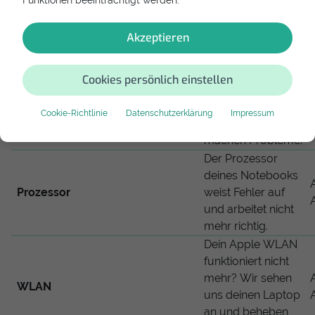
Funktionen beeinträchtigt werden.
tauschen sie aus
und führen eine
Akzeptieren
Datensicherung
durch, falls
möglich.
Cookies persönlich einstellen
Deine Grafikkarte
oder der
Cookie-Richtlinie
Datenschutzerklärung
Impressum
Grafikkarte
Grafikchipsatz
machen Probleme.
Der Prozessor
deines Notebooks
Prozessor
weist Fehler auf
und arbeitet nicht
mehr richtig.
Dein Apple WLAN
funktioniert nicht
mehr? Wir sehen
WLAN
uns deinen Laptop
an und beheben