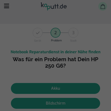
2
3
Problem
Gerät
Stadt
Notebook Reparaturdienst in deiner Nähe finden
Selbst reparieren
Was für ein Problem hat Dein HP
250 G6?
Reparieren lassen
Shop
Akku
Bildschirm