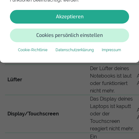
an und beheben
Funktionen beeinträchtigt werden.
das Problem.
Dein Laptop ist laut
Akzeptieren
oder wird schnell
zu warm. Meistens
Cookies persönlich einstellen
Reinigung
hilft hier eine
Reinigung inkl.
Cookie-Richtlinie
Datenschutzerklärung
Impressum
Wärmeleitpaste-
Tausch.
Der Lüfter deines
Notebooks ist laut
Lüfter
oder funktioniert
nicht mehr.
Das Display deines
Laptops ist kaputt
Display/Touchscreen
oder der
Touchscreen
reagiert nicht mehr.
Ein