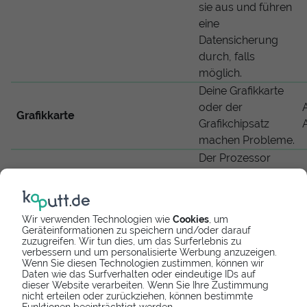
sie aus und führen
eine
Datensicherung
durch, falls
möglich.
Deine Grafikkarte
oder der
Grafikkarte
Grafikchipsatz
machen Probleme.
Der Prozessor
deines Notebooks
Prozessor
weist Fehler auf
und arbeitet nicht
Wir verwenden Technologien wie
Cookies
, um
mehr richtig.
Geräteinformationen zu speichern und/oder darauf
Dein HP WLAN
zuzugreifen. Wir tun dies, um das Surferlebnis zu
verbessern und um personalisierte Werbung anzuzeigen.
funktioniert nicht
Wenn Sie diesen Technologien zustimmen, können wir
mehr? Wir sehen
Daten wie das Surfverhalten oder eindeutige IDs auf
WLAN
dieser Website verarbeiten. Wenn Sie Ihre Zustimmung
uns deinen Laptop
nicht erteilen oder zurückziehen, können bestimmte