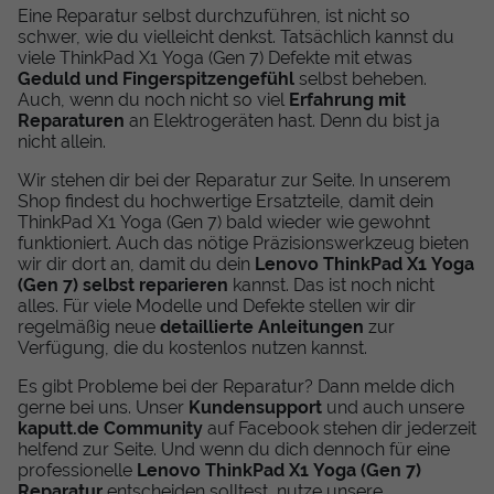
Eine Reparatur selbst durchzuführen, ist nicht so
schwer, wie du vielleicht denkst. Tatsächlich kannst du
viele ThinkPad X1 Yoga (Gen 7) Defekte mit etwas
Geduld und Fingerspitzengefühl
selbst beheben.
Auch, wenn du noch nicht so viel
Erfahrung mit
Reparaturen
an Elektrogeräten hast. Denn du bist ja
nicht allein.
Wir stehen dir bei der Reparatur zur Seite. In unserem
Shop findest du hochwertige Ersatzteile, damit dein
ThinkPad X1 Yoga (Gen 7) bald wieder wie gewohnt
funktioniert. Auch das nötige Präzisionswerkzeug bieten
wir dir dort an, damit du dein
Lenovo ThinkPad X1 Yoga
(Gen 7) selbst reparieren
kannst. Das ist noch nicht
alles. Für viele Modelle und Defekte stellen wir dir
regelmäßig neue
detaillierte Anleitungen
zur
Verfügung, die du kostenlos nutzen kannst.
Es gibt Probleme bei der Reparatur? Dann melde dich
gerne bei uns. Unser
Kundensupport
und auch unsere
kaputt.de Community
auf Facebook stehen dir jederzeit
helfend zur Seite. Und wenn du dich dennoch für eine
professionelle
Lenovo ThinkPad X1 Yoga (Gen 7)
Reparatur
entscheiden solltest, nutze unsere