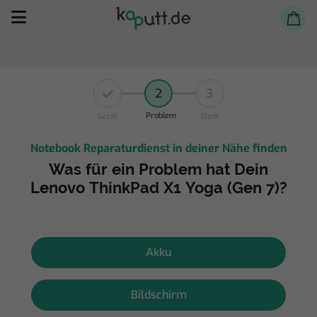
2
3
Problem
Gerät
Stadt
Notebook Reparaturdienst in deiner Nähe finden
Selbst reparieren
Was für ein Problem hat Dein
Lenovo ThinkPad X1 Yoga (Gen 7)?
Reparieren lassen
Shop
Akku
Bildschirm