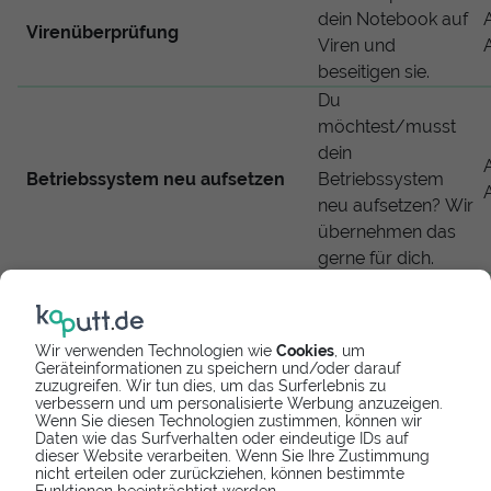
dein Notebook auf
Virenüberprüfung
Viren und
beseitigen sie.
Du
möchtest/musst
dein
Betriebssystem neu aufsetzen
Betriebssystem
neu aufsetzen? Wir
übernehmen das
gerne für dich.
Durch
mechanische oder
Software-basierte
Wir verwenden Technologien wie
Cookies
, um
Beschädigung
Geräteinformationen zu speichern und/oder darauf
zuzugreifen. Wir tun dies, um das Surferlebnis zu
funktioniert die
verbessern und um personalisierte Werbung anzuzeigen.
ThinkPad X1 Yoga
Wenn Sie diesen Technologien zustimmen, können wir
Daten wie das Surfverhalten oder eindeutige IDs auf
Festplattenfehler
(Gen 7) Festplatte
dieser Website verarbeiten. Wenn Sie Ihre Zustimmung
nicht mehr. Wir
nicht erteilen oder zurückziehen, können bestimmte