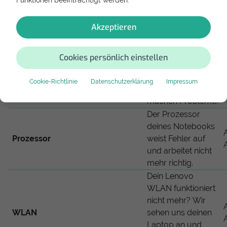
Funktionen beeinträchtigt werden.
tauschen sie aus
und führen eine
Akzeptieren
Datensicherung
durch, falls
möglich.
Cookies persönlich einstellen
Deine Grafikkarte
oder der
Cookie-Richtlinie
Datenschutzerklärung
Impressum
Grafikkarte
Grafikchipsatz
machen Probleme.
Der Prozessor
deines Notebooks
Prozessor
weist Fehler auf
und arbeitet nicht
mehr richtig.
Dein Lenovo
WLAN funktioniert
nicht mehr? Wir
WLAN
sehen uns deinen
Laptop an und