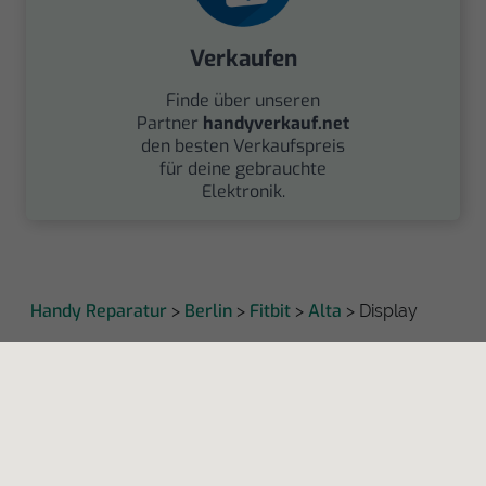
Verkaufen
Finde über unseren
Partner
handyverkauf.net
den besten Verkaufspreis
für deine gebrauchte
Elektronik.
Handy Reparatur
Berlin
Fitbit
Alta
>
>
>
> Display