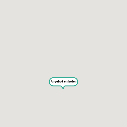
KAPUTT
Über uns
Recht auf Reparatur
Jobs
Presse
Newsletter
Blog
Angebot einholen
SERVICES
Selbst reparieren
Reparieren lassen
Reparaturdienst anmelden
Shop
Hilfe & Support