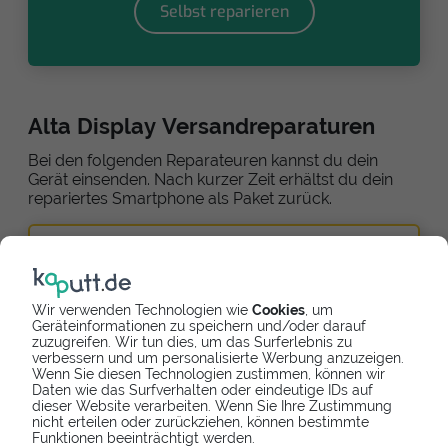
Selbst reparieren
Alta Display Versandreparaturen
Bei den folgenden Reparateuren kannst du dein
Gerät einsenden. Nach kurzer Zeit erhältst du dein
repariertes Smartphone als Paket zurück.
Wir verwenden Technologien wie
Cookies
, um
Online bezahlen
Versandreparatur
Geräteinformationen zu speichern und/oder darauf
zuzugreifen. Wir tun dies, um das Surferlebnis zu
kaputt.de GmbH
verbessern und um personalisierte Werbung anzuzeigen.
Wenn Sie diesen Technologien zustimmen, können wir
Einfach reparieren - dein Reparaturspezialist
Daten wie das Surfverhalten oder eindeutige IDs auf
dieser Website verarbeiten. Wenn Sie Ihre Zustimmung
5,0
8
nicht erteilen oder zurückziehen, können bestimmte
Funktionen beeinträchtigt werden.
89,90 €