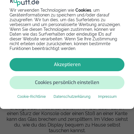
Wir verwenden Technologien wie
Cookies
, um
Geräteinformationen zu speichern und/oder darauf
Häufige Defekte und die
zuzugreifen. Wir tun dies, um das Surferlebnis zu
verbessern und um personalisierte Werbung anzuzeigen.
schnellesten Lösungen
Wenn Sie diesen Technologien zustimmen, können wir
Daten wie das Surfverhalten oder eindeutige IDs auf
dieser Website verarbeiten. Wenn Sie Ihre Zustimmung
Zu Beginn war eines der häufigsten Probleme die
nicht erteilen oder zurückziehen, können bestimmte
Dockingstation, die dafür sorgte, dass das Display der
Funktionen beeinträchtigt werden.
Konsole zerkratzt wurde.
Akzeptieren
Mittlerweile hat Nintendo das Problem behoben und alle
betroffenen Konsolen getauscht. Aber auch durch die
normale Nutzung können über Zeit verschiedene
Defekte auftreten.
Cookies persönlich einstellen
Display Probleme
Cookie-Richtlinie
Datenschutzerklärung
Impressum
Es kann passieren, dass deine Nintendo nichts mehr
anzeigt oder Pixelfehler bekommt. Aber auch durch
einen Sturz der Konsole oder einen Stoß an einer Kante
kann das Glas brechen und zersplittern. Im Video siehst
du, wie du das Display bequem zu Hause selbst
tauschen kannst.