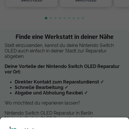
Switch OLED
Switch OLED
Finde eine Werkstatt in deiner Nähe
Statt einzusenden, kannst du deine Nintendo Switch
OLED auch einfach in deiner Stadt zur Reparatur
abgeben.
Deine Vorteile der Nintendo Switch OLED Reparatur
vor Ort:
Direkter Kontakt zum Reparaturdienst ✓
Schnelle Bearbeitung ✓
Abgabe und Abholung flexibel ✓
Wo möchtest du reparieren lassen?
Nintendo Switch OLED Reparatur in Berlin
Nintendo Switch OLED Reparatur in Hamburg
Nintendo Switch OLED Reparatur in München