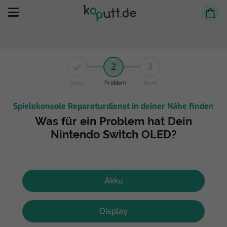
2
3
Problem
Gerät
Stadt
Spielekonsole Reparaturdienst in deiner Nähe finden
Selbst reparieren
Was für ein Problem hat Dein
Nintendo Switch OLED?
Reparieren lassen
Shop
Akku
Display