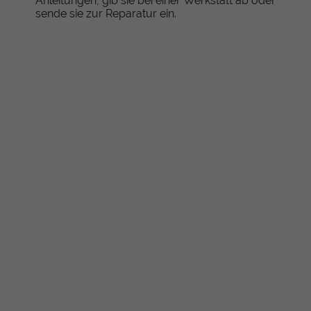
Anleitungen, gib sie bei einer Werkstatt ab oder
sende sie zur Reparatur ein.