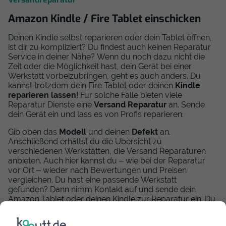
Amazon Kindle / Fire Tablet einschicken
Deinen Kindle selbst reparieren oder dein Tablet öffnen,
ist dir zu kompliziert? Du findest auch keinen Reparatur
Service in deiner Nähe? Wenn du noch dazu nicht die
Zeit oder die Möglichkeit hast, dein Gerät bei einer
Werkstatt vorbeizubringen, geht es auch anders. Du
kannst trotzdem dein Fire Tablet oder deinen
Kindle
reparieren lassen
! Für solche Fälle bieten viele
Reparatur Dienste eine
Versand Reparatur
an. Sende
dein Gerät ein und lass es von Profis reparieren.
Gib oben das
Modell
und deinen
Defekt
an.
Anschließend erhältst du die Übersicht zu
verschiedenen Werkstätten, die Versand Reparaturen
anbieten. Auch hier kannst du – wie bei der Reparatur
vor Ort – wieder nach Bewertungen und Preisen
vergleichen. Du hast eine passende Werkstatt
gefunden? Dann nimm Kontakt auf und sende dein
Amazon Tablet oder deinen Kindle zur Reparatur ein. Du
bist dir nicht sicher, was genau an deinem Amazon Gerät
kaputt ist? Die meisten Versand Werkstätten bieten auch