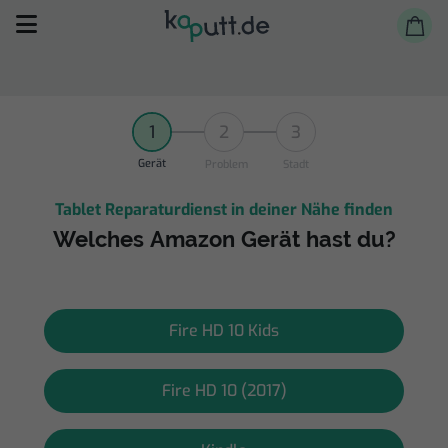
1
2
3
Gerät
Problem
Stadt
Tablet Reparaturdienst in deiner Nähe finden
Selbst reparieren
Welches Amazon Gerät hast du?
Reparieren lassen
Shop
Fire HD 10 Kids
Fire HD 10 (2017)