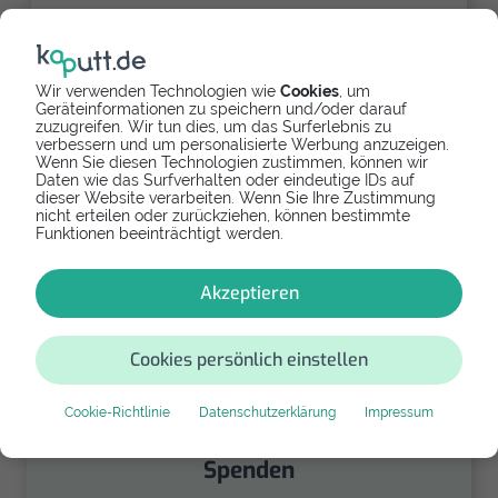
Partnerlink
Wir verwenden Technologien wie
Cookies
, um
Geräteinformationen zu speichern und/oder darauf
zuzugreifen. Wir tun dies, um das Surferlebnis zu
Refurbishtes/Neues Apple iPad 4
verbessern und um personalisierte Werbung anzuzeigen.
Wenn Sie diesen Technologien zustimmen, können wir
Falls Dein Apple iPad 4 zu kaputt ist und Du Dich
Daten wie das Surfverhalten oder eindeutige IDs auf
dieser Website verarbeiten. Wenn Sie Ihre Zustimmung
an Dein Gerät gewöhnt hast, dann erwirb als
nicht erteilen oder zurückziehen, können bestimmte
Ersatz ein gebrauchtes Modell derselben Reihe.
Funktionen beeinträchtigt werden.
81,99 €
Akzeptieren
Cookies persönlich einstellen
Cookie-Richtlinie
Datenschutzerklärung
Impressum
Spenden