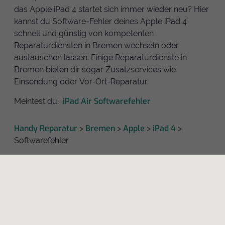
das Apple iPad 4 startet sich immer wieder neu? Hier
kannst du Software-Fehler deines Apple iPad 4
schnell und günstig von kompetenten
Reparaturdiensten in Bremen wechseln oder
austauschen lassen. Einige Reparaturdienste in
Bremen bieten dir sogar Zusatzservices wie
Einsendung oder Vor-Ort-Reparatur.
iPad Air Softwarefehler
Meintest du:
Handy Reparatur
Bremen
Apple
iPad 4
>
>
>
>
Softwarefehler