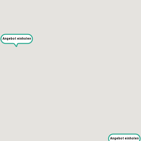
KAPUTT
Angebot einholen
Über uns
Recht auf Reparatur
Jobs
Presse
Newsletter
Blog
SERVICES
Selbst reparieren
Reparieren lassen
Reparaturdienst anmelden
Shop
Hilfe & Support
Angebot einholen