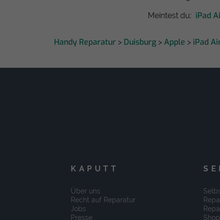
iPad A
Meintest du:
Handy Reparatur
Duisburg
Apple
iPad Ai
>
>
>
KAPUTT
SE
Über uns
Selbs
Recht auf Reparatur
Repa
Jobs
Repa
Presse
Shop