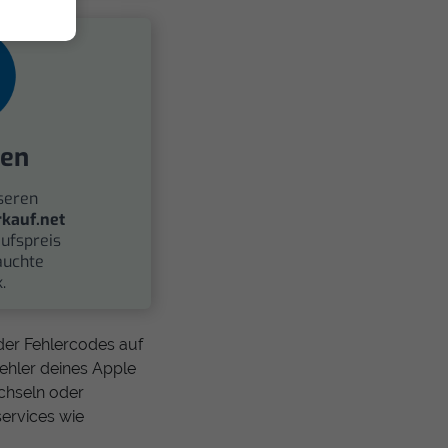
fen
seren
kauf.net
ufspreis
auchte
.
der Fehlercodes auf
Fehler deines Apple
chseln oder
services wie