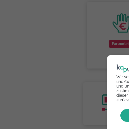
Partnerlin
Wir ve
und/od
und um
zustim
dieser
zurück