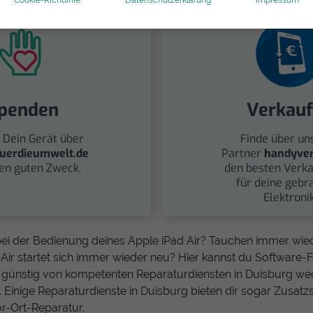
penden
Verkau
 Dein Gerät über
Finde über un
uerdieumwelt.de
Partner
handyver
nen guten Zweck.
den besten Verka
für deine gebr
Elektronik
ei der Bedienung deines Apple iPad Air? Tauchen immer wie
Air startet sich immer wieder neu? Hier kannst du Software-
d günstig von kompetenten Reparaturdiensten in Duisburg we
 Einige Reparaturdienste in Duisburg bieten dir sogar Zusatz
r-Ort-Reparatur.