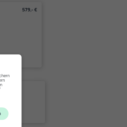
579,- €
chern
ern
en
f
n