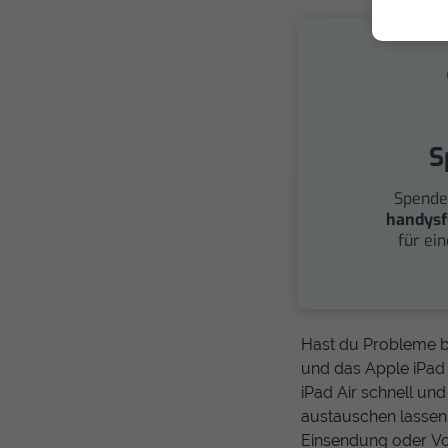
S
Spende
handysf
für ei
Hast du Probleme b
und das Apple iPad 
iPad Air schnell un
austauschen lassen.
Einsendung oder Vo