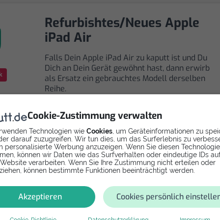
Refurbishtes/Neues Apple
iPad Air
Falls Dein Apple iPad Air zu kaputt ist und Du
Dich an Dein Gerät gewöhnt hast, dann erwirb
k
als Ersatz ein gebrauchtes Modell derselben
Reihe.
Cookie-Zustimmung verwalten
rwenden Technologien wie
Cookies
, um Geräteinformationen zu spei
er darauf zuzugreifen. Wir tun dies, um das Surferlebnis zu verbess
 personalisierte Werbung anzuzeigen. Wenn Sie diesen Technologi
men, können wir Daten wie das Surfverhalten oder eindeutige IDs au
Selbst reparieren
 Website verarbeiten. Wenn Sie Ihre Zustimmung nicht erteilen oder
ziehen, können bestimmte Funktionen beeinträchtigt werden.
Repariere dein iPad Air - Softwarefehler mit
Videoanleitung selbst. Ersatzteile ab
Akzeptieren
Cookies persönlich einstelle
Cookie-Richtlinie
Datenschutzerklärung
Impressum