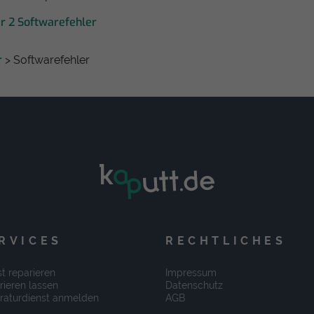
ir 2 Softwarefehler
r
> Softwarefehler
RVICES
RECHTLICHES
t reparieren
Impressum
rieren lassen
Datenschutz
raturdienst anmelden
AGB