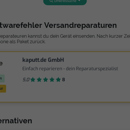
Umkreissuche
ftwarefehler Versandreparaturen
eparateuren kannst du dein Gerät einsenden. Nach kurzer Zeit
one als Paket zurück.
kaputt.de GmbH
Einfach reparieren - dein Reparaturspezialist
n
5,0
8
ur
ternativen