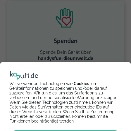
Spenden
Spende Dein Gerät über
handysfuerdieumwelt.de
für einen guten Zweck.
Wir verwenden Technologien wie
Cookies
, um
Geräteinformationen zu speichern und/oder darauf
zuzugreifen. Wir tun dies, um das Surferlebnis zu
verbessern und um personalisierte Werbung anzuzeigen.
Wenn Sie diesen Technologien zustimmen, können wir
Daten wie das Surfverhalten oder eindeutige IDs auf
dieser Website verarbeiten. Wenn Sie Ihre Zustimmung
Verkaufen
nicht erteilen oder zurückziehen, können bestimmte
Funktionen beeinträchtigt werden.
Finde über unseren