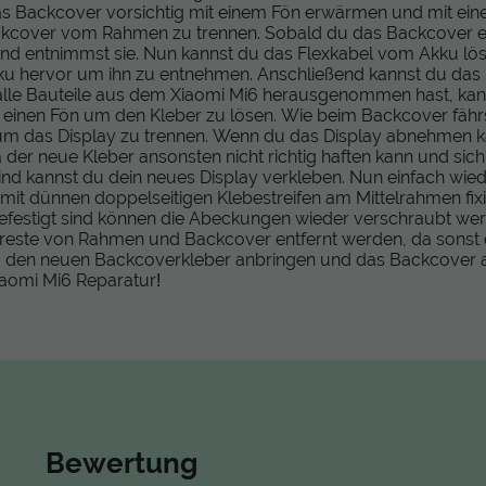
das Backcover vorsichtig mit einem Fön erwärmen und mit e
kcover vom Rahmen zu trennen. Sobald du das Backcover ent
d entnimmst sie. Nun kannst du das Flexkabel vom Akku lös
ku hervor um ihn zu entnehmen. Anschließend kannst du da
 alle Bauteile aus dem Xiaomi Mi6 herausgenommen hast, ka
r einen Fön um den Kleber zu lösen. Wie beim Backcover fährs
 das Display zu trennen. Wenn du das Display abnehmen kan
der neue Kleber ansonsten nicht richtig haften kann und sic
 sind kannst du dein neues Display verkleben. Nun einfach wi
it dünnen doppelseitigen Klebestreifen am Mittelrahmen fixi
befestigt sind können die Abeckungen wieder verschraubt we
bereste von Rahmen und Backcover entfernt werden, da sonst
 du den neuen Backcoverkleber anbringen und das Backcover
Xiaomi Mi6 Reparatur!
Bewertung