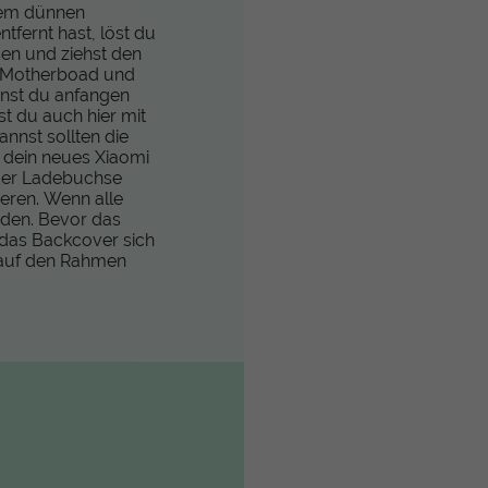
inem dünnen
fernt hast, löst du
en und ziehst den
s Motherboad und
nnst du anfangen
t du auch hier mit
nst sollten die
h dein neues Xiaomi
eder Ladebuchse
eren. Wenn alle
rden. Bevor das
 das Backcover sich
 auf den Rahmen