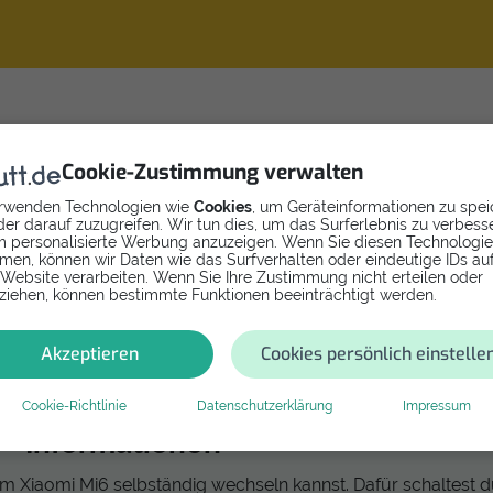
n Xiaomi Mi 6 einfach selbst
Cookie-Zustimmung verwalten
rwenden Technologien wie
Cookies
, um Geräteinformationen zu spei
er darauf zuzugreifen. Wir tun dies, um das Surferlebnis zu verbess
 personalisierte Werbung anzuzeigen. Wenn Sie diesen Technologi
 dein Xiaomi Mi 6 Display einfach selbst tauschen kannst. Schri
men, können wir Daten wie das Surfverhalten oder eindeutige IDs au
Ersa
el vorgehst und erhältst eine Auflistung aller benötigten
 Website verarbeiten. Wenn Sie Ihre Zustimmung nicht erteilen oder
isplay selbst wechseln
, dann kannst du dein Xiaomi Mi 6 auc
ziehen, können bestimmte Funktionen beeinträchtigt werden.
Akzeptieren
Cookies persönlich einstelle
Cookie-Richtlinie
Datenschutzerklärung
Impressum
Informationen
em Xiaomi Mi6 selbständig wechseln kannst. Dafür schaltest 