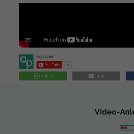
teilen
mail
Video-Anle