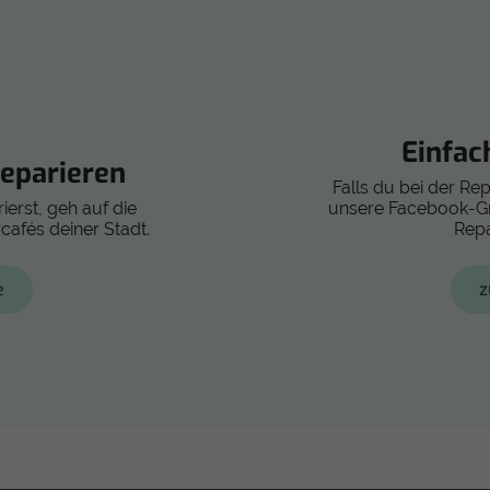
Einfac
eparieren
Falls du bei der Re
ierst, geh auf die
unsere Facebook-Gru
cafés deiner Stadt.
Repa
e
z