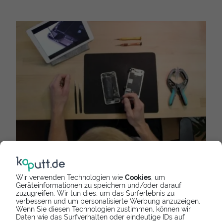
Mit Video Tutorial Schritt-für-Schritt zum Erfolg
Wir verwenden Technologien wie
Cookies
, um
iPhone 11 Pro Max selber reparieren -
Geräteinformationen zu speichern und/oder darauf
zuzugreifen. Wir tun dies, um das Surferlebnis zu
kostenlose Anleitungen
verbessern und um personalisierte Werbung anzuzeigen.
Wenn Sie diesen Technologien zustimmen, können wir
Selber reparieren ist immer noch
die günstigste
Daten wie das Surfverhalten oder eindeutige IDs auf