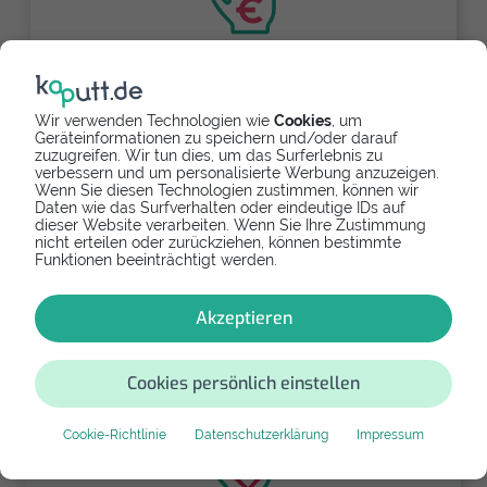
Partnerlink
Wir verwenden Technologien wie
Cookies
, um
Geräteinformationen zu speichern und/oder darauf
zuzugreifen. Wir tun dies, um das Surferlebnis zu
Refurbishtes/Neues Samsung Galaxy
verbessern und um personalisierte Werbung anzuzeigen.
Wenn Sie diesen Technologien zustimmen, können wir
A5 (2017)
Daten wie das Surfverhalten oder eindeutige IDs auf
dieser Website verarbeiten. Wenn Sie Ihre Zustimmung
Falls Dein Samsung Galaxy A5 (2017) zu kaputt
nicht erteilen oder zurückziehen, können bestimmte
Funktionen beeinträchtigt werden.
ist und Du Dich an Dein Gerät gewöhnt hast, dann
erwirb als Ersatz ein gebrauchtes Modell
derselben Reihe.
Akzeptieren
239,99 €
Cookies persönlich einstellen
Cookie-Richtlinie
Datenschutzerklärung
Impressum