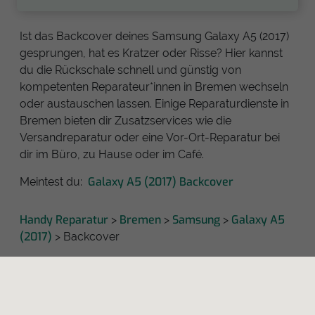
Ist das Backcover deines Samsung Galaxy A5 (2017)
gesprungen, hat es Kratzer oder Risse? Hier kannst
du die Rückschale schnell und günstig von
kompetenten Reparateur*innen in Bremen wechseln
oder austauschen lassen. Einige Reparaturdienste in
Bremen bieten dir Zusatzservices wie die
Versandreparatur oder eine Vor-Ort-Reparatur bei
dir im Büro, zu Hause oder im Café.
Galaxy A5 (2017) Backcover
Meintest du:
Handy Reparatur
Bremen
Samsung
Galaxy A5
>
>
>
(2017)
> Backcover