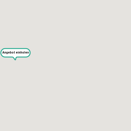
KAPUTT
Angebot einholen
Über uns
Recht auf Reparatur
Jobs
Presse
Newsletter
Blog
SERVICES
Selbst reparieren
Reparieren lassen
Reparaturdienst anmelden
Shop