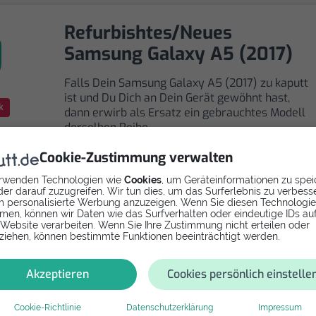
Refurbishtes/Neues
Samsung Galaxy A5 (2017)
Falls Dein Samsung Galaxy A5 (2017) zu kaputt
ist und Du Dich an Dein Gerät gewöhnt hast,
k
dann erwirb als Ersatz ein gebrauchtes Modell
derselben Reihe.
Cookie-Zustimmung verwalten
rwenden Technologien wie
Cookies
, um Geräteinformationen zu spei
er darauf zuzugreifen. Wir tun dies, um das Surferlebnis zu verbess
 personalisierte Werbung anzuzeigen. Wenn Sie diesen Technologi
men, können wir Daten wie das Surfverhalten oder eindeutige IDs au
Selbst reparieren
 Website verarbeiten. Wenn Sie Ihre Zustimmung nicht erteilen oder
ziehen, können bestimmte Funktionen beeinträchtigt werden.
Repariere dein Galaxy A5 (2017) - Backcover mit
Videoanleitung selbst. Ersatzteile ab
Akzeptieren
Cookies persönlich einstelle
Cookie-Richtlinie
Datenschutzerklärung
Impressum