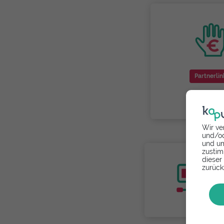
Partnerlin
Wir ve
und/od
und um
zustim
dieser
zurück