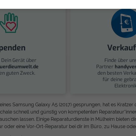
penden
Verkau
 Dein Gerät über
Finde über un
uerdieumwelt.de
Partner
handyver
nen guten Zweck.
den besten Verka
für deine gebr
Elektronik
eines Samsung Galaxy A5 (2017) gesprungen, hat es Kratzer o
schale schnell und günstig von kompetenten Reparateur*inne
uschen lassen. Einige Reparaturdienste in Mülheim bieten di
r oder eine Vor-Ort-Reparatur bei dir im Büro, zu Hause oder