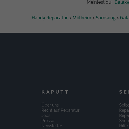
Galaxy
Meintest du:
Handy Reparatur
Mülheim
Samsung
Gal
>
>
>
KAPUTT
SE
Über uns
Selbs
Recht auf Reparatur
Repa
Jobs
Repa
Presse
Shop
Newsletter
Hilfe