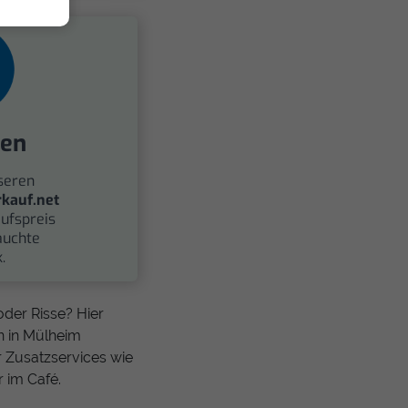
fen
seren
kauf.net
ufspreis
auchte
.
der Risse? Hier
n in Mülheim
r Zusatzservices wie
 im Café.