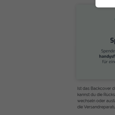
S
Spende
handysf
für ei
Ist das Backcover d
kannst du die Rück
wechseln oder austa
die Versandreparatu