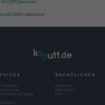
 A5 (2017) Backcover
axy A5 (2017)
> Backcover
RVICES
RECHTLICHES
t reparieren
Impressum
rieren lassen
Datenschutz
raturdienst anmelden
AGB
 & Support