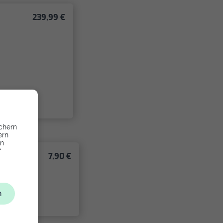
239,99 €
chern
ern
en
f
7,90 €
n