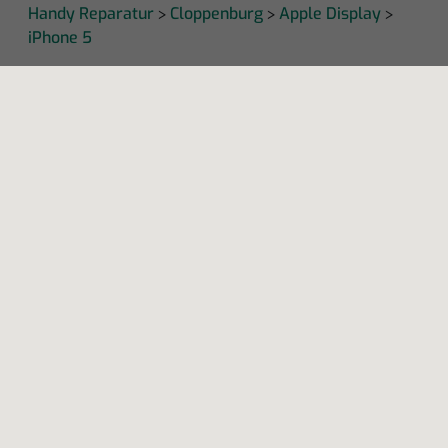
Handy Reparatur
Cloppenburg
Apple Display
>
>
>
iPhone 5
KAPUTT
Über uns
Recht auf Reparatur
Jobs
Presse
Newsletter
Blog