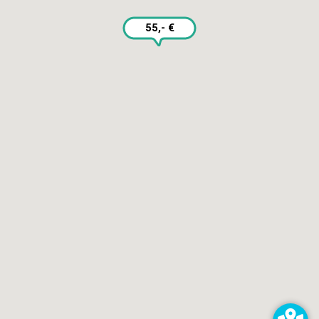
55,- €
SERVICES
Selbst reparieren
Reparieren lassen
Reparaturdienst anmelden
Shop
Hilfe & Support
RECHTLICHES
Impressum
Datenschutz
AGB
KONTAKT
impressum@kaputt.de