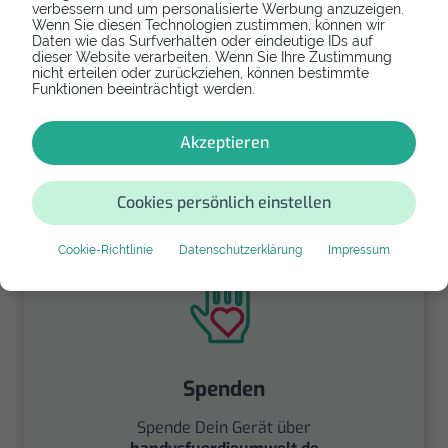
verbessern und um personalisierte Werbung anzuzeigen.
Wenn Sie diesen Technologien zustimmen, können wir
Daten wie das Surfverhalten oder eindeutige IDs auf
dieser Website verarbeiten. Wenn Sie Ihre Zustimmung
Refurbishtes/Neues Apple iPhone 5
nicht erteilen oder zurückziehen, können bestimmte
Funktionen beeinträchtigt werden.
Falls Dein Apple iPhone 5 zu kaputt ist und Du
Dich an Dein Gerät gewöhnt hast, dann erwirb
Akzeptieren
als Ersatz ein gebrauchtes Modell derselben
Reihe.
Cookies persönlich einstellen
129,95 €
Cookie-Richtlinie
Datenschutzerklärung
Impressum
Spenden
Spende Dein Gerät über