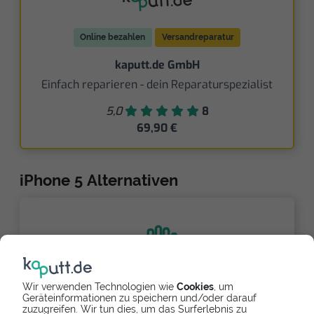
Online bezahlen
Versandreparatur
kaputt.de GmbH
Einfach reparieren - dein Reparaturspezialist
5,0
8
69,90 €
iPhone 5 Alternativen
Wir verwenden Technologien wie
Cookies
, um
Geräteinformationen zu speichern und/oder darauf
Partnerlink
zuzugreifen. Wir tun dies, um das Surferlebnis zu