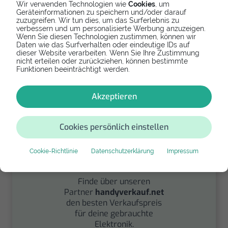
Wir verwenden Technologien wie
Cookies
, um
Geräteinformationen zu speichern und/oder darauf
zuzugreifen. Wir tun dies, um das Surferlebnis zu
Spenden
verbessern und um personalisierte Werbung anzuzeigen.
Wenn Sie diesen Technologien zustimmen, können wir
Daten wie das Surfverhalten oder eindeutige IDs auf
Spende Dein Gerät über
dieser Website verarbeiten. Wenn Sie Ihre Zustimmung
handysfuerdieumwelt.de
nicht erteilen oder zurückziehen, können bestimmte
Funktionen beeinträchtigt werden.
für einen guten Zweck.
Akzeptieren
Cookies persönlich einstellen
Cookie-Richtlinie
Datenschutzerklärung
Impressum
Verkaufen
Finde über unseren
Partner
handyverkauf.net
den besten Verkaufspreis
für deine gebrauchte
Elektronik.