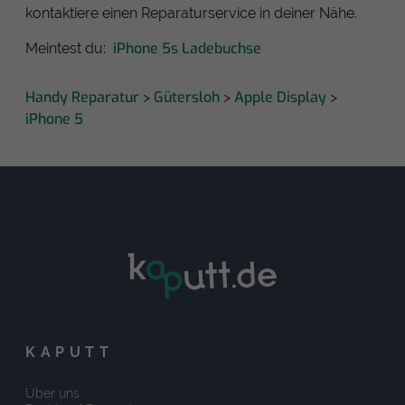
kontaktiere einen Reparaturservice in deiner Nähe.
iPhone 5s Ladebuchse
Meintest du:
Handy Reparatur
Gütersloh
Apple Display
>
>
>
iPhone 5
KAPUTT
Über uns