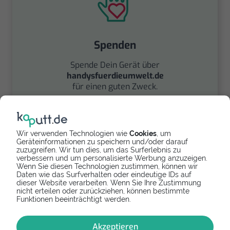
Spenden
Spende Dein Gerät über
handysfuerdieumwelt.de
für einen guten Zweck.
Wir verwenden Technologien wie
Cookies
, um
Geräteinformationen zu speichern und/oder darauf
zuzugreifen. Wir tun dies, um das Surferlebnis zu
verbessern und um personalisierte Werbung anzuzeigen.
Wenn Sie diesen Technologien zustimmen, können wir
Daten wie das Surfverhalten oder eindeutige IDs auf
Verkaufen
dieser Website verarbeiten. Wenn Sie Ihre Zustimmung
nicht erteilen oder zurückziehen, können bestimmte
Finde über unseren
Funktionen beeinträchtigt werden.
Partner
handyverkauf.net
den besten Verkaufspreis
Akzeptieren