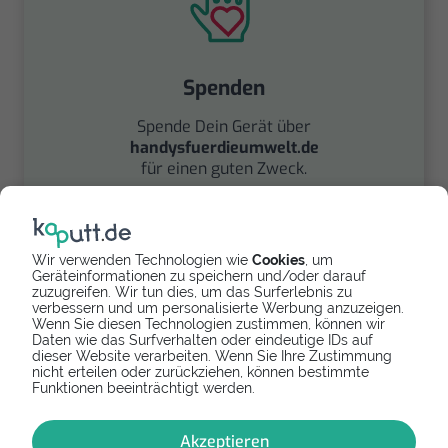
Spenden
Spende Dein Gerät über
handysfuerdieumwelt.de
für einen guten Zweck.
Wir verwenden Technologien wie
Cookies
, um
Geräteinformationen zu speichern und/oder darauf
zuzugreifen. Wir tun dies, um das Surferlebnis zu
verbessern und um personalisierte Werbung anzuzeigen.
Wenn Sie diesen Technologien zustimmen, können wir
Daten wie das Surfverhalten oder eindeutige IDs auf
Verkaufen
dieser Website verarbeiten. Wenn Sie Ihre Zustimmung
nicht erteilen oder zurückziehen, können bestimmte
Finde über unseren
Funktionen beeinträchtigt werden.
Partner
handyverkauf.net
den besten Verkaufspreis
Akzeptieren