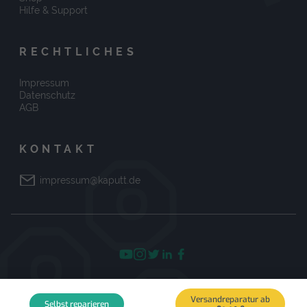
Hilfe & Support
RECHTLICHES
Impressum
Datenschutz
AGB
KONTAKT
impressum@kaputt.de
Versandreparatur ab
© 2026 kaputt.de
Selbst reparieren