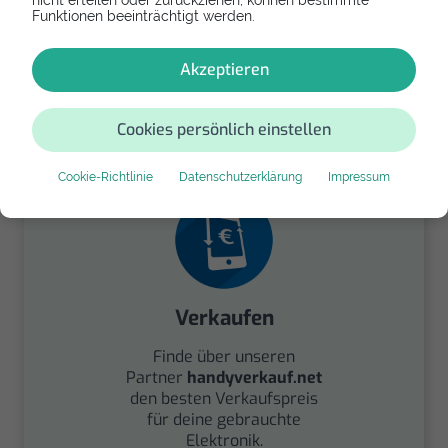
nicht erteilen oder zurückziehen, können bestimmte
Funktionen beeinträchtigt werden.
Spenden
Akzeptieren
Spende Dein Gerät über
handysfuerdieumwelt.de
Cookies persönlich einstellen
für einen guten Zweck.
Cookie-Richtlinie
Datenschutzerklärung
Impressum
Verkaufen
Finde über unseren
Partner
handyverkauf.net
den besten Verkaufspreis
für deine gebrauchte
Elektronik.